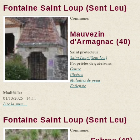
Fontaine Saint Loup (Sent Leu)
Commune:
(link is
|
Leaflet
+
external)
Tiles
Bing
(link is
©
-
Mauvezin
external)
Microsoft
and
d'Armagnac (40)
suppliers
Saint protecteur:
Saint Loup (Sent Leu)
Propriétés de guérisons:
Goitre
Ulcères
Maladies de peau
Epilepsie
Modifié le:
01/13/2025 - 14:11
Lire la suite ...
Fontaine Saint Loup (Sent Leu)
Commune:
(link is
|
Leaflet
+
external)
Tiles
Bing