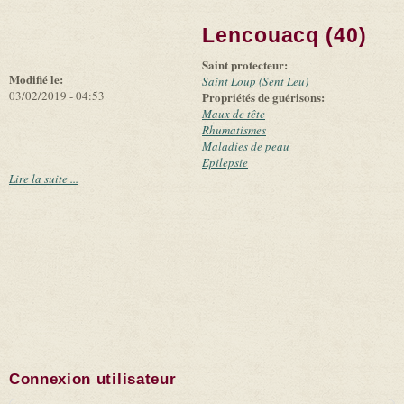
+
external)
Tiles
Bing
(link is
©
-
Lencouacq (40)
external)
Microsoft
and
Saint protecteur:
suppliers
Modifié le:
Saint Loup (Sent Leu)
03/02/2019 - 04:53
Propriétés de guérisons:
Maux de tête
Rhumatismes
Maladies de peau
Epilepsie
Lire la suite ...
Connexion utilisateur