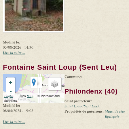
Modifié le:
05/08/2026 - 14:30
Lire la suite ...
Fontaine Saint Loup (Sent Leu)
Commune:
+
-
Philondenx (40)
(link is external)
| Tiles
(link is external)
© Microsoft and
Leaflet
Bing
Saint protecteur:
suppliers
Modifié le:
Saint Loup (Sent Leu)
08/04/2024 - 19:08
Propriétés de guérisons:
Maux de tête
Epilepsie
Lire la suite ...