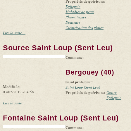
Propriétés de guérisons:
Epilepsie
Maladies de peau
Rhumatismes
Douleurs
Cicatrisation des plaies
Lire la suite ...
Source Saint Loup (Sent Leu)
Commune:
(link is
|
Leaflet
+
external)
Tiles
Bing
(link is
©
-
Bergouey (40)
external)
Microsoft
and
Saint protecteur:
suppliers
Modifié le:
Saint Loup (Sent Leu)
03/02/2019 - 04:58
Propriétés de guérisons:
Goitre
Epilepsie
Lire la suite ...
Fontaine Saint Loup (Sent Leu)
Commune:
(link is
|
Leaflet