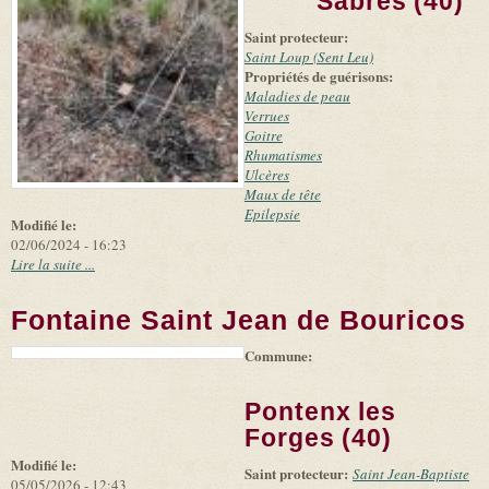
Sabres (40)
(link is
©
-
external)
Microsoft
Saint protecteur:
and
suppliers
Saint Loup (Sent Leu)
Propriétés de guérisons:
Maladies de peau
Verrues
Goitre
Rhumatismes
Ulcères
Maux de tête
Epilepsie
Modifié le:
02/06/2024 - 16:23
Lire la suite ...
Fontaine Saint Jean de Bouricos
Commune:
(link is
|
Leaflet
+
external)
Tiles
Bing
(link is
©
-
Pontenx les
external)
Microsoft
and
Forges (40)
suppliers
Modifié le:
Saint protecteur:
Saint Jean-Baptiste
05/05/2026 - 12:43