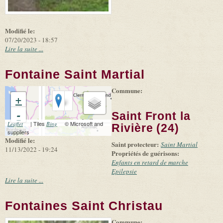
Modifié le:
07/20/2023 - 18:57
Lire la suite ...
Fontaine Saint Martial
Commune:
+
-
Saint Front la
(link is external)
| Tiles
(link is external)
© Microsoft and
Leaflet
Bing
Rivière (24)
suppliers
Modifié le:
Saint protecteur:
Saint Martial
11/13/2022 - 19:24
Propriétés de guérisons:
Enfants en retard de marche
Epilepsie
Lire la suite ...
Fontaines Saint Christau
Commune:
(link is
|
Leaflet