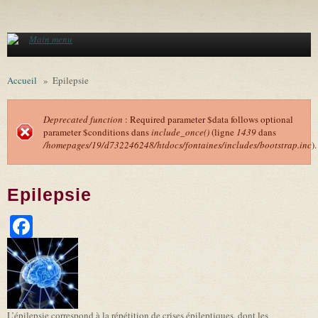
Aller au contenu principal
Main menu
Accueil
»
Epilepsie
Deprecated function
: Required parameter $data follows optional
parameter $conditions dans
include_once()
(ligne
1439
dans
Message d'erreur
/homepages/19/d732246248/htdocs/fontaines/includes/bootstrap.inc
).
Epilepsie
Facebook
L’épilepsie correspond à la répétition de crises épileptiques, dont les