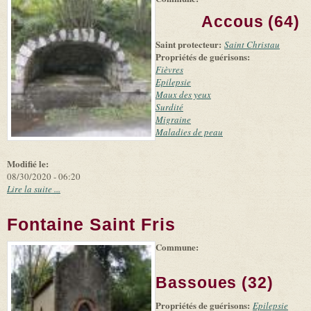
+
external)
Tiles
Bing
Accous (64)
(link is
©
-
external)
Microsoft
Saint protecteur:
Saint Christau
and
Propriétés de guérisons:
suppliers
Fièvres
Epilepsie
Maux des yeux
Surdité
Migraine
Maladies de peau
Modifié le:
08/30/2020 - 06:20
Lire la suite ...
Fontaine Saint Fris
Commune:
(link is
|
Leaflet
+
external)
Tiles
Bing
(link is
©
-
Bassoues (32)
external)
Microsoft
and
Propriétés de guérisons:
suppliers
Epilepsie