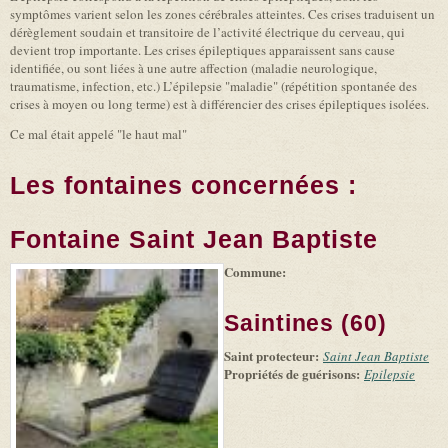
symptômes varient selon les zones cérébrales atteintes. Ces crises traduisent un
dérèglement soudain et transitoire de l’activité électrique du cerveau, qui
devient trop importante. Les crises épileptiques apparaissent sans cause
identifiée, ou sont liées à une autre affection (maladie neurologique,
traumatisme, infection, etc.) L’épilepsie "maladie" (répétition spontanée des
crises à moyen ou long terme) est à différencier des crises épileptiques isolées.
Ce mal était appelé "le haut mal"
Les fontaines concernées :
Fontaine Saint Jean Baptiste
Commune:
(link is
|
Leaflet
+
external)
Tiles
Bing
(link is
©
-
Saintines (60)
external)
Microsoft
and
Saint protecteur:
suppliers
Saint Jean Baptiste
Propriétés de guérisons:
Epilepsie