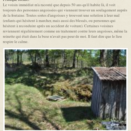
Le voisin immédiat m'a raconté que depuis 50 ans qu'il habite là, il voit
toujours des personnes angoissées qui viennent trouver un soulagement auprès
de la fontaine. Toutes sortes d'angoisses y trouvent une solution à leur mal
(enfants qui hésitent à marcher, mais aussi des blessés, ou personnes qui
hésitent à reconduire après un accident de voiture). Certaines voisines
reviennent régulièrement comme un traitement contre leurs angoisses, même la
reinette qui était dans la buse n'avait pas peur de moi. Il faut dire que le lieu
respire le calme.