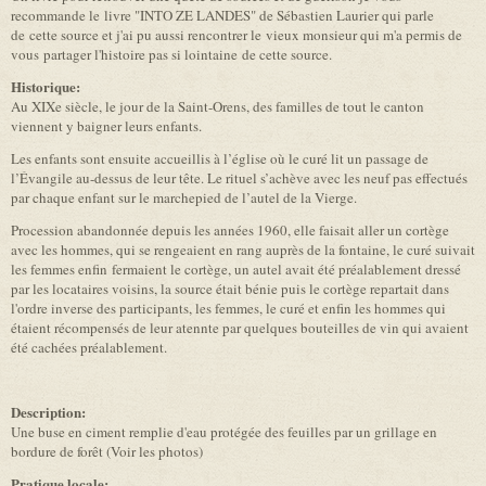
recommande le livre "INTO ZE LANDES" de Sébastien Laurier qui parle
de cette source et j'ai pu aussi rencontrer le vieux monsieur qui m'a permis de
vous partager l'histoire pas si lointaine de cette source.
Historique:
Au XIXe siècle, le jour de la Saint-Orens, des familles de tout le canton
viennent y baigner leurs enfants.
Les enfants sont ensuite accueillis à l’église où le curé lit un passage de
l’Évangile au-dessus de leur tête. Le rituel s’achève avec les neuf pas effectués
par chaque enfant sur le marchepied de l’autel de la Vierge.
Procession abandonnée depuis les années 1960, elle faisait aller un cortège
avec les hommes, qui se rengeaient en rang auprès de la fontaine, le curé suivait
les femmes enfin fermaient le cortège, un autel avait été préalablement dressé
par les locataires voisins, la source était bénie puis le cortège repartait dans
l'ordre inverse des participants, les femmes, le curé et enfin les hommes qui
étaient récompensés de leur atennte par quelques bouteilles de vin qui avaient
été cachées préalablement.
Description:
Une buse en ciment remplie d'eau protégée des feuilles par un grillage en
bordure de forêt (Voir les photos)
Pratique locale: