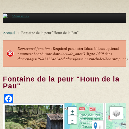
Aller au contenu principal
Main menu
Accueil
»
Fontaine de la peur "Houn de la Pau"
Deprecated function
: Required parameter $data follows optional
parameter $conditions dans
include_once()
(ligne
1439
dans
Message d'erreur
/homepages/19/d732246248/htdocs/fontaines/includes/bootstrap.inc
).
Fontaine de la peur "Houn de la
Pau"
Facebook
+
-