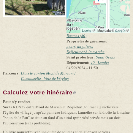
(link is external)
| Map data ©
(link 
Leaflet
Google
exter
Bostens (40)
Propriétés de guérisons:
peurs, angoisses
Difficultées à la marche
Saint protecteur:
Saint Orens
Département:
40 - Landes
04/22/2024 - 11:50
Parcours:
Dans le canton Mont de Marsan-1
Compostelle - Voie de Vézelay
Calculez votre itinéraire
(link is external)
Pour s'y rendre:
Sur la RD 932 entre Mont de Marsan et Roquefort, tourner à gauche vers
l'église du village jusqu'au panneau indiquant Lamothe sur la droite la fontaine
"houn de la Pau" se situe au fond d'un airial (propriété privée mais on doit
l'autorisation (sans problème).
Un livre pour retrouver une quête de sources et de guérison je vous