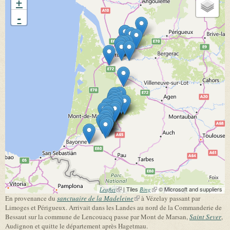
+
-
(link is external)
| Tiles
(link is external)
© Microsoft and suppliers
Leaflet
Bing
En provenance du
sanctuaire de la Madeleine
(link is external)
à Vézelay passant par
Limoges et Périgueux. Arrivait dans les Landes au nord de la Commanderie de
Bessaut sur la commune de Lencouacq passe par Mont de Marsan,
Saint Sever
,
Audignon et quitte le département après Hagetmau.