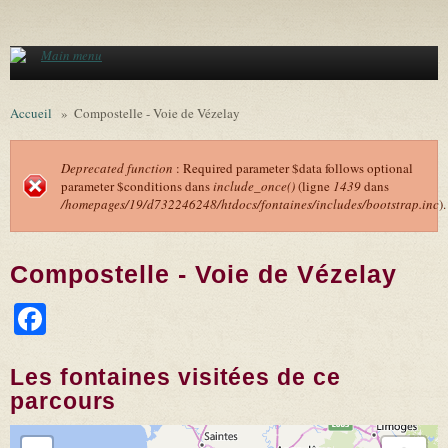
Aller au contenu principal
Main menu
Accueil
»
Compostelle - Voie de Vézelay
Deprecated function
: Required parameter $data follows optional
parameter $conditions dans
include_once()
(ligne
1439
dans
Message d'erreur
/homepages/19/d732246248/htdocs/fontaines/includes/bootstrap.inc
).
Compostelle - Voie de Vézelay
Facebook
Les fontaines visitées de ce
parcours