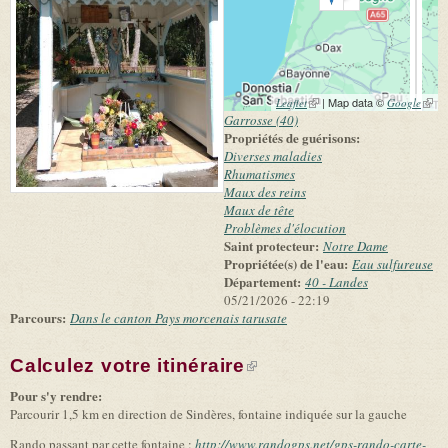
(link is external)
| Map data ©
(link 
Leaflet
Google
exter
Garrosse (40)
Propriétés de guérisons:
Diverses maladies
Rhumatismes
Maux des reins
Maux de tête
Problèmes d'élocution
Saint protecteur:
Notre Dame
Propriétée(s) de l'eau:
Eau sulfureuse
Département:
40 - Landes
05/21/2026 - 22:19
Parcours:
Dans le canton Pays morcenais tarusate
Calculez votre itinéraire
(link is external)
Pour s'y rendre:
Parcourir 1,5 km en direction de Sindères, fontaine indiquée sur la gauche
Rando passant par cette fontaine :
http://www.randogps.net/gps-rando-carte-