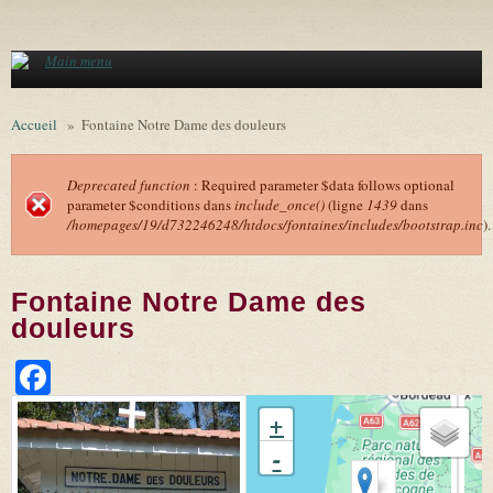
Aller au contenu principal
Main menu
Accueil
»
Fontaine Notre Dame des douleurs
Deprecated function
: Required parameter $data follows optional
parameter $conditions dans
include_once()
(ligne
1439
dans
Message d'erreur
/homepages/19/d732246248/htdocs/fontaines/includes/bootstrap.inc
).
Fontaine Notre Dame des
douleurs
Facebook
+
-