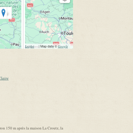
(link is external)
| Map data ©
(link is
Leaflet
Google
external)
Claire
iron 150 m après la maison La Croutz, la