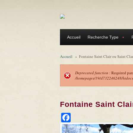
Aller au contenu principal
Accueil
Recherche Type
Accueil
»
Fontaine Saint Clair ou Saint Cla
Deprecated function
: Required par
/homepages/19/d732246248/htdocs/f
Message d'erreu
Fontaine Saint Clai
Facebook