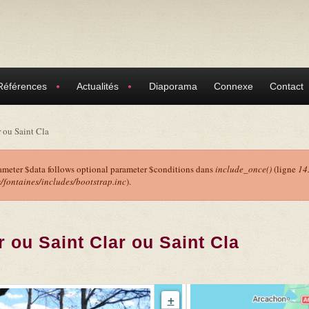
Références
Actualités
Diaporama
Connexe
Contact
r ou Saint Cla
ameter $data follows optional parameter $conditions dans
include_once()
(ligne
14
ontaines/includes/bootstrap.inc
).
r
r ou Saint Clar ou Saint Cla
+