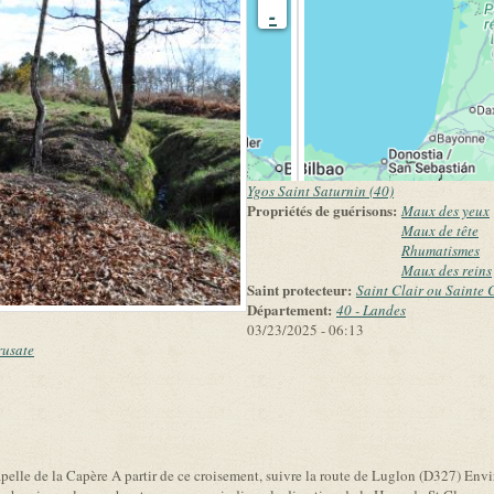
-
Ygos Saint Saturnin (40)
Propriétés de guérisons:
Maux des yeux
Maux de tête
Rhumatismes
Maux des reins
Saint protecteur:
Saint Clair ou Sainte 
Département:
40 - Landes
03/23/2025 - 06:13
rusate
link is external)
apelle de la Capère A partir de ce croisement, suivre la route de Luglon (D327) Env