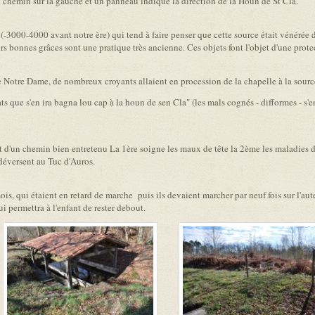
n chemin sur la gauche et un panneau indique la direction de la Houn de St Cla.
(-3000-4000 avant notre ère) qui tend à faire penser que cette source était vénérée d
urs bonnes grâces sont une pratique très ancienne. Ces objets font l'objet d'une prot
 de Notre Dame, de nombreux croyants allaient en procession de la chapelle à la sour
 que s'en ira bagna lou cap à la houn de sen Cla" (les mals cognés - difformes - s'en 
t d'un chemin bien entretenu La 1ère soigne les maux de tête la 2ème les maladies de
 déversent au Tuc d'Auros.
ois, qui étaient en retard de marche puis ils devaient marcher par neuf fois sur l'aute
i permettra à l'enfant de rester debout.