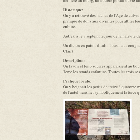
dernière du bourg, un double portail ouvre u
Historique:
On y a retrouvé des haches de l'Age de cuivre 
pratique de dons aux divinités pour attirer le
culture.
Autrefois le 8 septembre, jour de la nativité
Un dicton en patois disait: "lous maus cougnats
Clair)
Description:
Un lavoir et les 3 sources apparaissent au bou
3ème les retards enfantins. Toutes les trois se
Pratique locale:
On y beignait les petits de treize à quatorze m
de l'autel transmet symboliquement la force qu