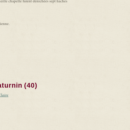
vieille chapelle furent dénichées sept haches
cienne.
turnin (40)
Claire