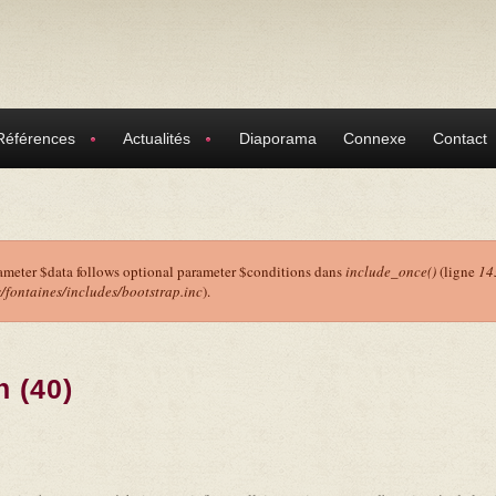
Références
Actualités
Diaporama
Connexe
Contact
ameter $data follows optional parameter $conditions dans
include_once()
(ligne
14
ontaines/includes/bootstrap.inc
).
r
n (40)