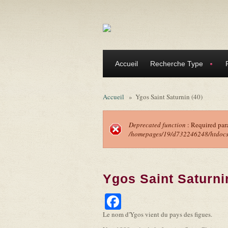
Aller au contenu principal
Accueil
Recherche Type
Accueil
»
Ygos Saint Saturnin (40)
Deprecated function
: Required par
/homepages/19/d732246248/htdocs/f
Message d'erreu
Ygos Saint Saturni
Facebook
Le nom d'Ygos vient du pays des figues.