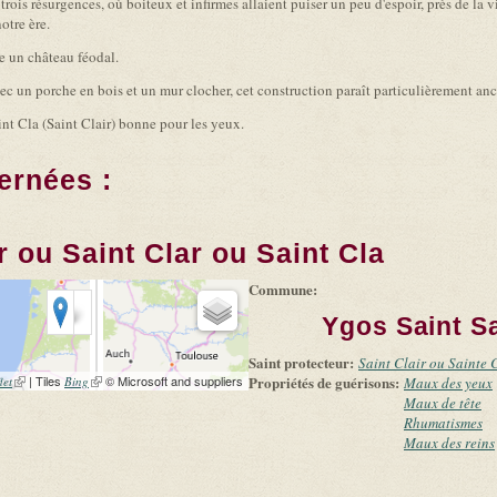
 trois résurgences, où boiteux et infirmes allaient puiser un peu d'espoir, près de la 
otre ère.
ne un château féodal.
c un porche en bois et un mur clocher, cet construction paraît particulièrement an
int Cla (Saint Clair) bonne pour les yeux.
ernées :
r ou Saint Clar ou Saint Cla
Commune:
Ygos Saint Sa
Saint protecteur:
Saint Clair ou Sainte 
(link is external)
| Tiles
(link is external)
© Microsoft and suppliers
Propriétés de guérisons:
let
Bing
Maux des yeux
Maux de tête
Rhumatismes
Maux des reins