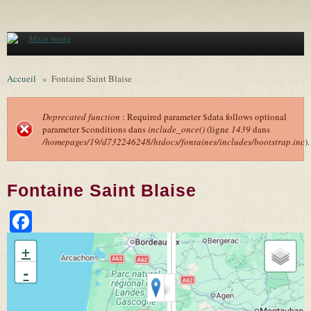
Aller au contenu principal
Main menu
Accueil
»
Fontaine Saint Blaise
Deprecated function
: Required parameter $data follows optional
parameter $conditions dans
include_once()
(ligne
1439
dans
Message d'erreur
/homepages/19/d732246248/htdocs/fontaines/includes/bootstrap.inc
).
Fontaine Saint Blaise
Facebook
+
-