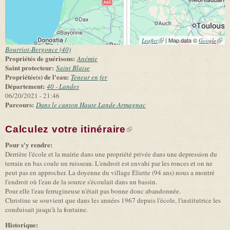
(link is external)
| Map data ©
(link 
Leaflet
Google
exter
Bourriot-Bergonce (40)
Propriétés de guérisons:
Anémie
Saint protecteur:
Saint Blaise
Propriétée(s) de l'eau:
Teneur en fer
Département:
40 - Landes
06/20/2021 - 21:46
Parcours:
Dans le canton Haute Lande Armagnac
Calculez votre itinéraire
(link is external)
Pour s'y rendre:
Derrière l'école et la mairie dans une propriété privée dans une depression du
terrain en bas coule un ruisseau. L'endroit est envahi par les ronces et on ne
peut pas en approcher. La doyenne du village Eliette (94 ans) nous a montré
l'endroit où l'eau de la source s'écoulait dans un bassin.
Pour elle l'eau ferrugineuse n'était pas bonne donc abandonnée.
Christine se souvient que dans les années 1967 depuis l'école, l'institutrice les
conduisait jusqu'à la fontaine.
Historique: