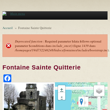
Aller au contenu principal
Main menu
Accueil
»
Fontaine Sainte Quitterie
Deprecated function
: Required parameter $data follows optional
parameter $conditions dans
include_once()
(ligne
1439
dans
Message d'erreur
/homepages/19/d732246248/htdocs/fontaines/includes/bootstrap.inc
).
Fontaine Sainte Quitterie
Facebook
+
-