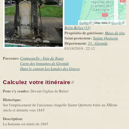
(link is external)
| Map data ©
(link 
Leaflet
Google
exter
Belin-Beliet (33)
Propriétés de guérisons:
Maux de tête
Saint protecteur:
Sainte Quitterie
Département:
33 - Gironde
03/19/2019 - 22:12
Parcours:
Compostelle - Voie de Tours
Carte des fontaines de Gironde
Dans le canton Les Landes des Graves
Calculez votre itinéraire
(link is external)
Pour s'y rendre:
Devant l'église de Beliet
Historique:
Sur l'emplacement de l'ancienne chapelle Sainte Quitterie batie au XIIème
siècle et détruite vers 1845
Description:
La fontaine est datée de 1865