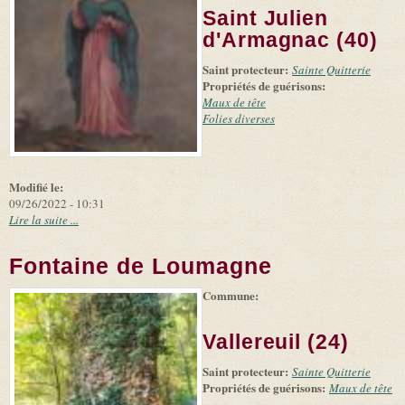
Saint Julien
d'Armagnac (40)
Saint protecteur:
Sainte Quitterie
Propriétés de guérisons:
Maux de tête
Folies diverses
Modifié le:
09/26/2022 - 10:31
Lire la suite ...
Fontaine de Loumagne
Commune:
(link is
|
Leaflet
+
external)
Tiles
Bing
(link is
©
-
Vallereuil (24)
external)
Microsoft
and
Saint protecteur:
suppliers
Sainte Quitterie
Propriétés de guérisons:
Maux de tête