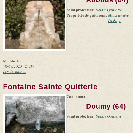
Aubous (64)
(link is
©
-
external)
Microsoft
Saint protecteur:
Sainte Quitterie
and
Propriétés de guérisons:
suppliers
Maux de tête
La Rage
Modifié le:
10/08/2020 - 21:39
Lire la suite ...
Fontaine Sainte Quitterie
Commune:
(link is
|
Leaflet
+
external)
Tiles
Bing
Doumy (64)
(link is
©
-
external)
Microsoft
Saint protecteur:
Sainte Quitterie
and
suppliers