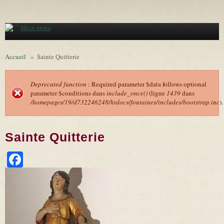
Aller au contenu principal
Main menu
Accueil
»
Sainte Quitterie
Deprecated function
: Required parameter $data follows optional
parameter $conditions dans
include_once()
(ligne
1439
dans
Message d'erreur
/homepages/19/d732246248/htdocs/fontaines/includes/bootstrap.inc
).
Sainte Quitterie
Facebook