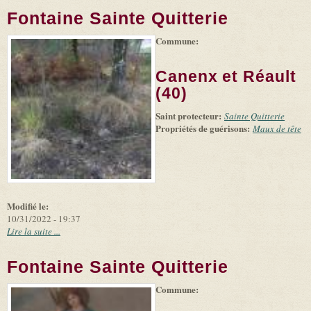
Fontaine Sainte Quitterie
Commune:
(link is
|
Leaflet
+
external)
Tiles
Bing
(link is
©
-
Canenx et Réault
external)
Microsoft
and
(40)
suppliers
Saint protecteur:
Sainte Quitterie
Propriétés de guérisons:
Maux de tête
Modifié le:
10/31/2022 - 19:37
Lire la suite ...
Fontaine Sainte Quitterie
Commune: