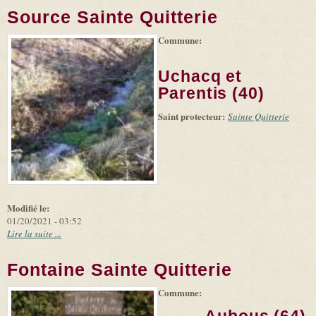
Source Sainte Quitterie
Commune:
(link is
|
Leaflet
+
external)
Tiles
Bing
(link is
©
-
Uchacq et
external)
Microsoft
and
Parentis (40)
suppliers
Saint protecteur:
Sainte Quitterie
Modifié le:
01/20/2021 - 03:52
Lire la suite ...
Fontaine Sainte Quitterie
Commune:
(link is
|
Leaflet
+
external)
Tiles
Bing