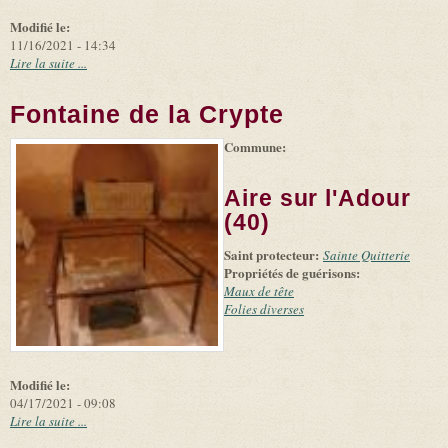
Modifié le:
11/16/2021 - 14:34
Lire la suite ...
Fontaine de la Crypte
Commune:
(link is
|
Leaflet
+
external)
Tiles
Bing
(link is
©
-
Aire sur l'Adour
external)
Microsoft
and
(40)
suppliers
Saint protecteur:
Sainte Quitterie
Propriétés de guérisons:
Maux de tête
Folies diverses
Modifié le:
04/17/2021 - 09:08
Lire la suite ...