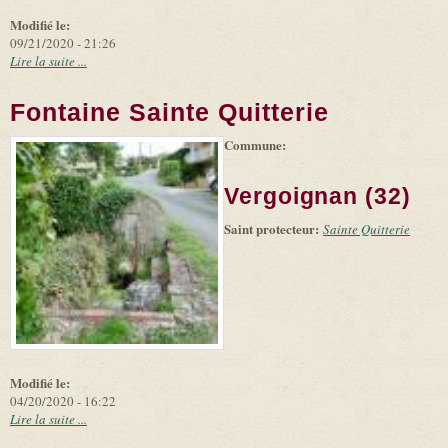
Modifié le:
09/21/2020 - 21:26
Lire la suite ...
Fontaine Sainte Quitterie
Commune:
(link is
|
Leaflet
+
external)
Tiles
Bing
(link is
©
-
Vergoignan (32)
external)
Microsoft
and
Saint protecteur:
suppliers
Sainte Quitterie
Modifié le:
04/20/2020 - 16:22
Lire la suite ...