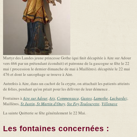
Martyr des Landes jeune princesse Gothe (qui finit décapitée à Aire sur Adour
vers 466 par un prétendant éconduit) et patronne de la gascogne se fête le 22
mai ( procession le dernier dimanche de mai à Maillères). décapitée le 22 mai
476 et dont le sarcophage se trouve à Aire.
Autrefois à Aire, dans un cachot de la crypte, on attachait les patients atteints
de folies, pendant qu'on priait pour les délivrer de leur démence .
Fontaines à
Aire sur Adour
,
Arx,
Commensacq
,
Gastes
,
Lamothe
,
Lucbardez
,
Maillères,
St Justin
,
St Martin d'Oney
,
Ste Foy
,
Toulouzette
,
Villenave
La sainte Quitterie se fête généralement le 22 Mai.
Les fontaines concernées :