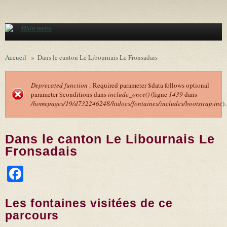
Aller au contenu principal
Main menu
Accueil
»
Dans le canton Le Libournais Le Fronsadais
Deprecated function
: Required parameter $data follows optional
parameter $conditions dans
include_once()
(ligne
1439
dans
Message d'erreur
/homepages/19/d732246248/htdocs/fontaines/includes/bootstrap.inc
).
Dans le canton Le Libournais Le
Fronsadais
Facebook
Les fontaines visitées de ce
parcours