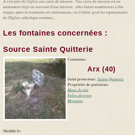
A voir près de l'église une croix de mission : Une croix de mission est un
monument érigé en souvenir d'une mission : elles furent nombreuses à être
érigées après la tourmente révolutionnaire, où il fallut, pour les représentants
de l'Église catholique romaine,..
Les fontaines concernées :
Source Sainte Quitterie
Commune:
(link is
|
Leaflet
+
external)
Tiles
Bing
Arx (40)
(link is
©
-
external)
Microsoft
Saint protecteur:
Sainte Quitterie
and
Propriétés de guérisons:
suppliers
Maux de tête
Folies diverses
Migraine
Modifié le: