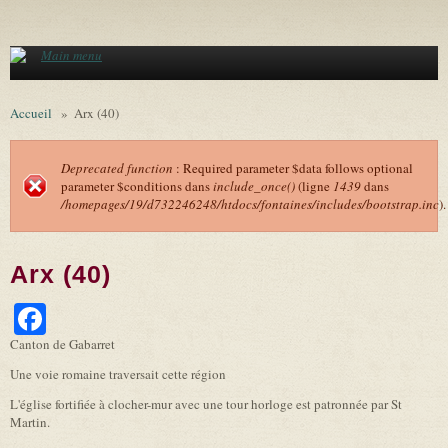
Aller au contenu principal
Main menu
Accueil
»
Arx (40)
Deprecated function
: Required parameter $data follows optional
parameter $conditions dans
include_once()
(ligne
1439
dans
Message d'erreur
/homepages/19/d732246248/htdocs/fontaines/includes/bootstrap.inc
).
Arx (40)
Facebook
Canton de Gabarret
Une voie romaine traversait cette région
L'église fortifiée à clocher-mur avec une tour horloge est patronnée par St
Martin.