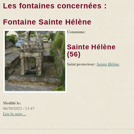
Les fontaines concernées :
Fontaine Sainte Hélène
Commune:
(link is
|
Leaflet
+
external)
Tiles
Bing
(link is
©
-
Sainte Hélène
external)
Microsoft
and
(56)
suppliers
Saint protecteur:
Sainte Hélène
Modifié le:
06/30/2023 - 13:47
Lire la suite ...