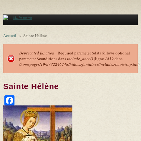
Aller au contenu principal
Main menu
Accueil
»
Sainte Hélène
Deprecated function
: Required parameter $data follows optional
parameter $conditions dans
include_once()
(ligne
1439
dans
Message d'erreur
/homepages/19/d732246248/htdocs/fontaines/includes/bootstrap.inc
).
Sainte Hélène
Facebook