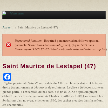
Aller au contenu principal
Main menu
Accueil
»
Saint Maurice de Lestapel (47)
Deprecated function
: Required parameter $data follows optional
parameter $conditions dans
include_once()
(ligne
1439
dans
Message d'erreur
/homepages/19/d732246248/htdocs/fontaines/includes/bootstrap.inc
).
Saint Maurice de Lestapel (47)
Facebook
L'église paroissiale Saint-Maurice date du XIIe. Le chœur à abside et la travée
droite étaient romans et dépourvus de sculptures. L'église a été reconstruite en
grande partie, à l'exception du bas-côté, à la fin du XIXe d'après un projet
élaboré par l'architecte marmandais Charles Bouillet en 1889. En creusant les
fondations d'un nouveau clocher en 1890, des caches creusées dans la nef ont
été découvertes