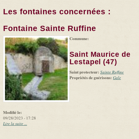
Les fontaines concernées :
Fontaine Sainte Ruffine
Commune:
(link is
|
Leaflet
+
external)
Tiles
Bing
(link is
©
-
Saint Maurice de
external)
Microsoft
and
Lestapel (47)
suppliers
Saint protecteur:
Sainte Ruffine
Propriétés de guérisons:
Gale
Modifié le:
09/28/2023 - 17:28
Lire la suite ...