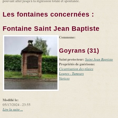
pouvant aller jusqu'à la régression totale et spontanée.
Les fontaines concernées :
Fontaine Saint Jean Baptiste
Commune:
(link is
|
Leaflet
+
external)
Tiles
Bing
(link is
©
-
Goyrans (31)
external)
Microsoft
and
Saint protecteur:
suppliers
Saint Jean Baptiste
Propriétés de guérisons:
Cicatrisation des plaies
Loupes - Tumeurs
Varices
Modifié le:
05/17/2024 - 23:55
Lire la suite ...