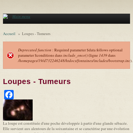
Aller au contenu principal
Main menu
Accueil
»
Loupes - Tumeurs
Deprecated function
: Required parameter $data follows optional
parameter $conditions dans
include_once()
(ligne
1439
dans
Message d'erreur
/homepages/19/d732246248/htdocs/fontaines/includes/bootstrap.inc
).
Loupes - Tumeurs
Facebook
La loupe est constituée d'une poche développée à partir d'une glande sébacée.
Elle survient aux alentours de la soixantaine et se caractérise par une évolution