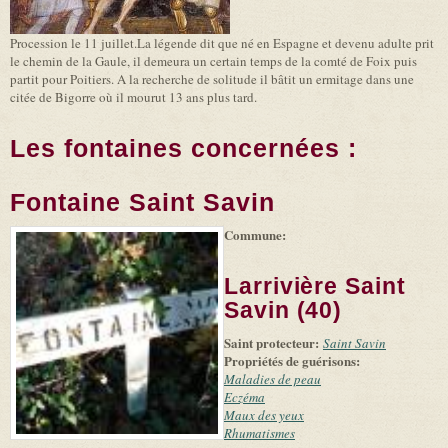
Procession le 11 juillet.La légende dit que né en Espagne et devenu adulte prit
le chemin de la Gaule, il demeura un certain temps de la comté de Foix puis
partit pour Poitiers. A la recherche de solitude il bâtit un ermitage dans une
citée de Bigorre où il mourut 13 ans plus tard.
Les fontaines concernées :
Fontaine Saint Savin
Commune:
(link is
|
Leaflet
+
external)
Tiles
Bing
(link is
©
-
Larrivière Saint
external)
Microsoft
and
Savin (40)
suppliers
Saint protecteur:
Saint Savin
Propriétés de guérisons:
Maladies de peau
Eczéma
Maux des yeux
Rhumatismes