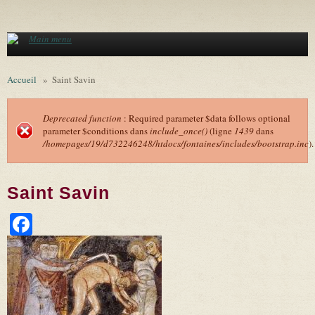
Aller au contenu principal
Main menu
Accueil
»
Saint Savin
Deprecated function
: Required parameter $data follows optional
parameter $conditions dans
include_once()
(ligne
1439
dans
Message d'erreur
/homepages/19/d732246248/htdocs/fontaines/includes/bootstrap.inc
).
Saint Savin
Facebook