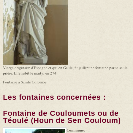
Vierge originaire d'Espagne et qui en Gaule, fit jaillir une fontaine par sa seule
prière. Elle subit le martyr en 274.
Fontaine à Sainte Colombe
Les fontaines concernées :
Fontaine de Couloumets ou de
Téoulé (Houn de Sen Couloum)
Commune:
(link is
|
Leaflet