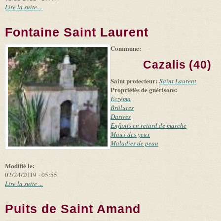
Lire la suite ...
Fontaine Saint Laurent
Commune:
(link is
|
Leaflet
+
external)
Tiles
Bing
Cazalis (40)
(link is
©
-
external)
Microsoft
Saint protecteur:
Saint Laurent
and
Propriétés de guérisons:
suppliers
Eczéma
Brûlures
Dartres
Enfants en retard de marche
Maux des yeux
Maladies de peau
Modifié le:
02/24/2019 - 05:55
Lire la suite ...
Puits de Saint Amand