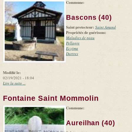
Commune:
(link is
|
Leaflet
+
external)
Tiles
Bing
(link is
©
-
Bascons (40)
external)
Microsoft
and
Saint protecteur:
suppliers
Saint Amand
Propriétés de guérisons:
Maladies de peau
Pellagre
Eczéma
Dartres
Modifié le:
02/19/2021 - 18:04
Lire la suite ...
Fontaine Saint Mommolin
Commune:
(link is
|
Leaflet
+
external)
Tiles
Bing
(link is
©
-
Aureilhan (40)
external)
Microsoft
and