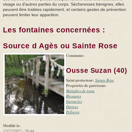
visage ou d'autres parties du corps. Sécheresses bénignes, elles
peuvent être traitées rapidement, et certains gestes de prévention
peuvent limiter leur apparition.
Les fontaines concernées :
Source d Agès ou Sainte Rose
Commune:
(link is
|
Leaflet
+
external)
Tiles
Bing
(link is
©
-
Ousse Suzan (40)
external)
Microsoft
and
Saint protecteur:
suppliers
Sainte Rose
Propriétés de guérisons:
Maladies de peau
Blessures
Furoncles
Dartres
Pellagre
Modifié le:
12/22/2022 - 20:44