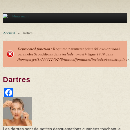
Aller au contenu principal
Main menu
Accueil
»
Dartres
Deprecated function
: Required parameter $data follows optional
parameter $conditions dans
include_once()
(ligne
1439
dans
Message d'erreur
/homepages/19/d732246248/htdocs/fontaines/includes/bootstrap.inc
).
Dartres
Facebook
Les dartres sont de petites desquamations cutanées touchant le