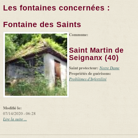
Les fontaines concernées :
Fontaine des Saints
Commune:
(link is
|
Leaflet
+
external)
Tiles
Bing
(link is
©
-
Saint Martin de
external)
Microsoft
and
Seignanx (40)
suppliers
Saint protecteur:
Notre Dame
Propriétés de guérisons:
Problèmes d'Infertilité
Modifié le:
07/14/2020 - 06:28
Lire la suite ...