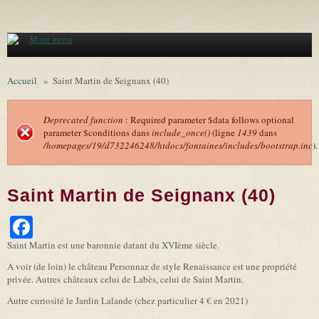
Aller au contenu principal
Main menu
Accueil
»
Saint Martin de Seignanx (40)
Deprecated function
: Required parameter $data follows optional
parameter $conditions dans
include_once()
(ligne
1439
dans
Message d'erreur
/homepages/19/d732246248/htdocs/fontaines/includes/bootstrap.inc
).
Saint Martin de Seignanx (40)
Facebook
Saint Martin est une baronnie datant du XVIème siècle.
A voir (de loin) le château Personnaz de style Renaissance est une propriété
privée. Autres châteaux celui de Labès, celui de Saint Martin.
Autre curiosité le Jardin Lalande (chez particulier 4 € en 2021)