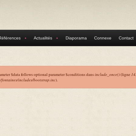
Références
Actualités
Diaporama
Connexe
Contact
ameter $data follows optional parameter $conditions dans
include_once()
(ligne
14
ontaines/includes/bootstrap.inc
).
r