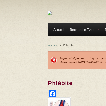
Aller au contenu principal
Accueil
Recherche Type
Accueil
»
Phlébite
Deprecated function
: Required par
/homepages/19/d732246248/htdocs/f
Message d'erreu
Phlébite
Facebook