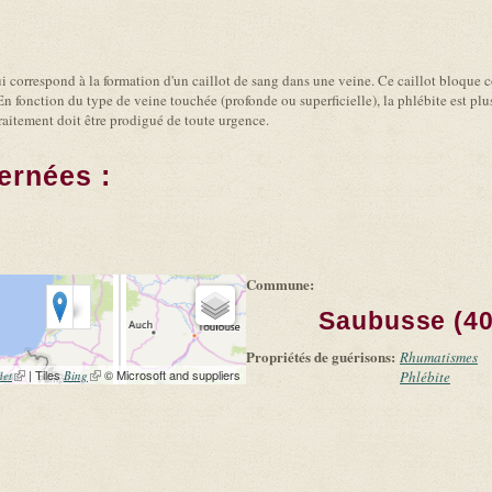
ui correspond à la formation d'un caillot de sang dans une veine. Ce caillot bloque
fonction du type de veine touchée (profonde ou superficielle), la phlébite est plus 
raitement doit être prodigué de toute urgence.
ernées :
é
Commune:
Saubusse (40
Propriétés de guérisons:
Rhumatismes
(link is external)
| Tiles
(link is external)
© Microsoft and suppliers
let
Bing
Phlébite