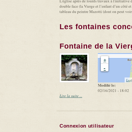
L'église après de lourds travaux à l'initiativ
double face (la Vierge et l’enfant d’un côté et 
tableau du peintre Mazotti (dont on peut voir
Les fontaines conc
Fontaine de la Vie
+
-
Leaf
Modifié le:
02/16/2021 - 18:02
Lire la suite ...
Connexion utilisateur