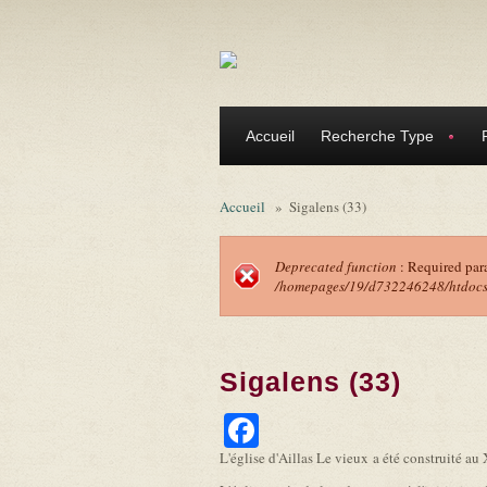
Aller au contenu principal
Accueil
Recherche Type
Accueil
»
Sigalens (33)
Deprecated function
: Required par
/homepages/19/d732246248/htdocs/f
Message d'erreu
Sigalens (33)
Facebook
L'église d'Aillas Le vieux a été construité au 