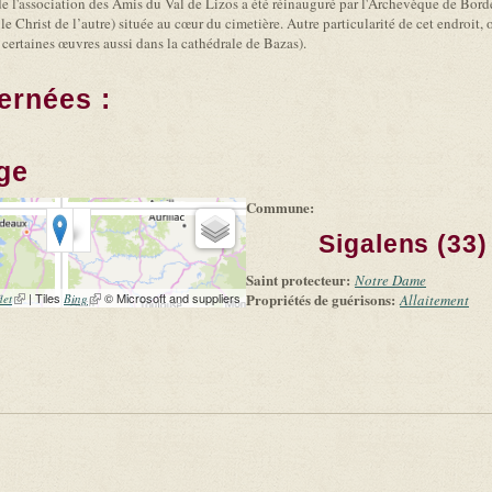
e de l'association des Amis du Val de Lizos a été réinauguré par l'Archevèque de Bord
le Christ de l’autre) située au cœur du cimetière. Autre particularité de cet endroit, 
 certaines œuvres aussi dans la cathédrale de Bazas).
ernées :
rge
Commune:
Sigalens (33)
Saint protecteur:
Notre Dame
(link is external)
| Tiles
(link is external)
© Microsoft and suppliers
Propriétés de guérisons:
let
Bing
Allaitement