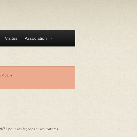
Visites
Association
39
dans
9871 pour ses façades et ses toitures.