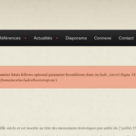
Références
Actualités
Diaporama
Connexe
Contact
ameter $data follows optional parameter $conditions dans
include_once()
(ligne
14
ontaines/includes/bootstrap.inc
).
r
XIIe siècle et est inscrite au titre des monuments historiques par arrêté du 2 juillet 1