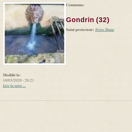
Commune:
(link is
|
Leaflet
+
external)
Tiles
Bing
(link is
©
-
Gondrin (32)
external)
Microsoft
and
Saint protecteur:
suppliers
Notre Dame
Modifié le:
10/03/2020 - 20:21
Lire la suite ...