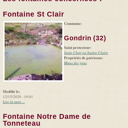
Fontaine St Clair
Commune:
(link is
|
Leaflet
+
external)
Tiles
Bing
(link is
©
-
Gondrin (32)
external)
Microsoft
and
Saint protecteur:
suppliers
Saint Clair ou Sainte Claire
Propriétés de guérisons:
Maux des yeux
Modifié le:
12/15/2020 - 19:01
Lire la suite ...
Fontaine Notre Dame de
Tonneteau