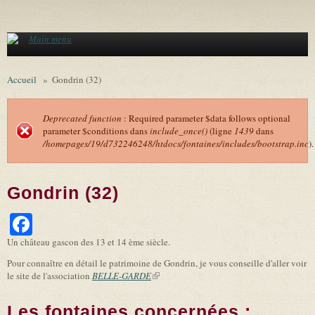
Aller au contenu principal
Main menu
Accueil
»
Gondrin (32)
Deprecated function
: Required parameter $data follows optional
parameter $conditions dans
include_once()
(ligne
1439
dans
Message d'erreur
/homepages/19/d732246248/htdocs/fontaines/includes/bootstrap.inc
).
Gondrin (32)
Facebook
Un château gascon des 13 et 14 ème siècle.
Pour connaître en détail le patrimoine de Gondrin, je vous conseille d'aller voir
le site de l'association
BELLE-GARDE
(link is external)
Les fontaines concernées :