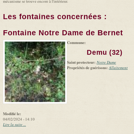
mécanisme se trouve encore à l'intérieur.
Les fontaines concernées :
Fontaine Notre Dame de Bernet
Commune:
(link is
|
Leaflet
+
external)
Tiles
Bing
Demu (32)
(link is
©
-
external)
Microsoft
Saint protecteur:
Notre Dame
and
Propriétés de guérisons:
suppliers
Allaitement
Modifié le:
04/02/2024 - 14:10
Lire la suite ...