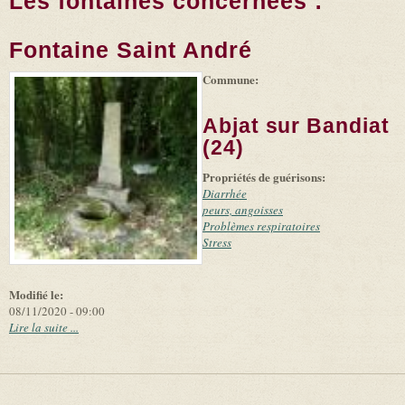
Les fontaines concernées :
Fontaine Saint André
Commune:
(link is
|
Leaflet
+
external)
Tiles
Bing
(link is
©
-
Abjat sur Bandiat
external)
Microsoft
and
(24)
suppliers
Propriétés de guérisons:
Diarrhée
peurs, angoisses
Problèmes respiratoires
Stress
Modifié le:
08/11/2020 - 09:00
Lire la suite ...