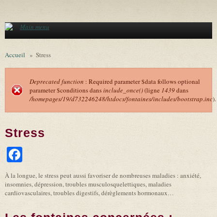
Aller au contenu principal
Main menu
Accueil
»
Stress
Deprecated function
: Required parameter $data follows optional
parameter $conditions dans
include_once()
(ligne
1439
dans
Message d'erreur
/homepages/19/d732246248/htdocs/fontaines/includes/bootstrap.inc
).
Stress
Facebook
À la longue, le stress peut aussi favoriser de nombreuses maladies : anxiété,
insomnies, dépression, troubles musculosquelettiques, maladies
cardiovasculaires, troubles digestifs, dérèglements hormonaux…