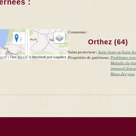
ernées :
Commune:
Orthez (64)
Saint protecteur:
Saint Jean ou Saint Je
(link is external)
| Tiles
(link is external)
© Microsoft and suppliers
Propriétés de guérisons:
let
Bing
Problèmes resp
Maladie du foi
Appareil digest
Maux des yeux