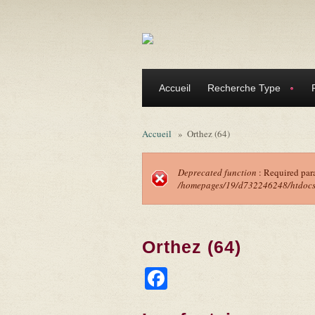
Aller au contenu principal
Accueil
Recherche Type
Accueil
»
Orthez (64)
Deprecated function
: Required par
/homepages/19/d732246248/htdocs/f
Message d'erreu
Orthez (64)
Facebook