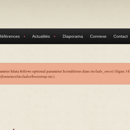
Références
Actualités
Diaporama
Connexe
Contact
ameter $data follows optional parameter $conditions dans
include_once()
(ligne
14
ontaines/includes/bootstrap.inc
).
r