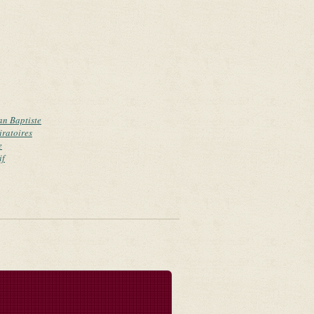
an Baptiste
iratoires
e
if