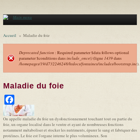
Aller au contenu principal
Main menu
Accueil
»
Maladie du foie
Deprecated function
: Required parameter $data follows optional
parameter $conditions dans
include_once()
(ligne
1439
dans
Message d'erreur
/homepages/19/d732246248/htdocs/fontaines/includes/bootstrap.inc
).
Maladie du foie
Facebook
On appelle maladie du foie un dysfonctionnement touchant tout ou partie du
foie, un organe localisé dans le ventre et ayant de nombreuses fonctions
notamment métaboliser et stocker les nutriments, épurer le sang et fabriquer des
protéines. Le foie est l'organe interne le plus volumineux. Son