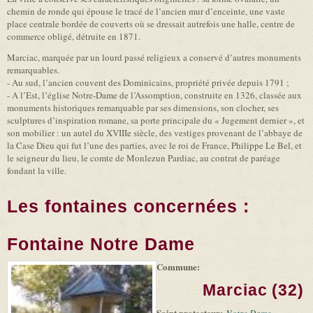
chemin de ronde qui épouse le tracé de l’ancien mur d’enceinte, une vaste
place centrale bordée de couverts où se dressait autrefois une halle, centre de
commerce obligé, détruite en 1871.
Marciac, marquée par un lourd passé religieux a conservé d’autres monuments
remarquables.
- Au sud, l’ancien couvent des Dominicains, propriété privée depuis 1791 ;
- A l’Est, l’église Notre-Dame de l’Assomption, construite en 1326, classée aux
monuments historiques remarquable par ses dimensions, son clocher, ses
sculptures d’inspiration romane, sa porte principale du « Jugement dernier », et
son mobilier : un autel du XVIIIe siècle, des vestiges provenant de l’abbaye de
la Case Dieu qui fut l’une des parties, avec le roi de France, Philippe Le Bel, et
le seigneur du lieu, le comte de Monlezun Pardiac, au contrat de paréage
fondant la ville.
Les fontaines concernées :
Fontaine Notre Dame
Commune:
(link is
|
Leaflet
+
external)
Tiles
Bing
Marciac (32)
(link is
©
-
external)
Microsoft
Saint protecteur: