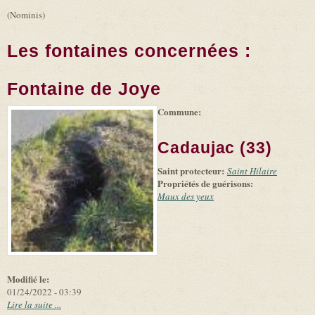
(Nominis)
Les fontaines concernées :
Fontaine de Joye
Commune:
(link is
|
Leaflet
+
external)
Tiles
Bing
(link is
©
-
Cadaujac (33)
external)
Microsoft
and
Saint protecteur:
suppliers
Saint Hilaire
Propriétés de guérisons:
Maux des yeux
Modifié le:
01/24/2022 - 03:39
Lire la suite ...