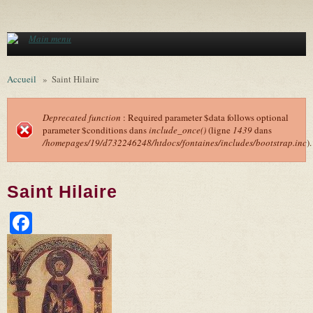
Aller au contenu principal
Main menu
Accueil
»
Saint Hilaire
Deprecated function
: Required parameter $data follows optional
parameter $conditions dans
include_once()
(ligne
1439
dans
Message d'erreur
/homepages/19/d732246248/htdocs/fontaines/includes/bootstrap.inc
).
Saint Hilaire
Facebook