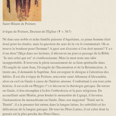
Saint Hilaire de Poitiers
évêque de Poitiers, Docteur de l'Église (✝ v. 367)
Né dans une noble et riche famille païenne d'Aquitaine, ce jeune homme était
doué pour les études, mais la question du sens de la vie le tourmentait. Où se
trouve le bonheur pour l'homme? A quoi sert d'exister si l'on doit mourir? Y a-t-
il un dieu? Déçu dans ses lectures, il découvre un jour ce passage de la Bible
"Je suis celui qui est" et s'enthousiasme. Mais la mort reste une idée
insupportable. Il trouvera le plein rassasiement de sa faim spirituelle dans
l'Évangile de saint Jean, l'évangile de l'Incarnation et de la Résurrection. A
trente ans, il demande le baptême. Son envergure le désigne à l'attention des
fidèles. Il est élu évêque de Poitiers, rencontre saint Athanase d'Alexandrie,
alors en exil en Gaule à cause de l'hérésie arienne. Combattant à son tour cette
hérésie, il est exilé en Phrygie (*) et découvre la théologie grecque. De retour
en Gaule, il fera triompher à la fois l'orthodoxie et la paix religieuse. En
accueillant saint Martin, pour fonder le monastère de Ligugé, il favorisa
l'instauration du monachisme en Gaule. Dans son magistral "Traité sur la
Trinité", il a le premier fait entrer, dans la langue latine, les subtilités et les
délicatesse de la langue grecque. De tous les Pères Latins, il est celui dont la
pensée est la plus proche des Pères Grecs.