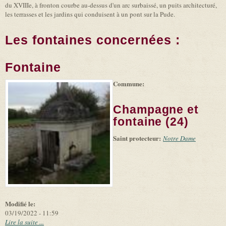
du XVIIIe, à fronton courbe au-dessus d'un arc surbaissé, un puits architecturé,
les terrasses et les jardins qui conduisent à un pont sur la Pude.
Les fontaines concernées :
Fontaine
Commune:
(link is
|
Leaflet
+
external)
Tiles
Bing
(link is
©
-
Champagne et
external)
Microsoft
and
fontaine (24)
suppliers
Saint protecteur:
Notre Dame
Modifié le:
03/19/2022 - 11:59
Lire la suite ...