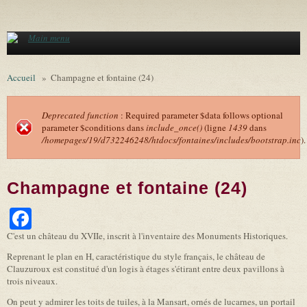
Aller au contenu principal
Main menu
Accueil
»
Champagne et fontaine (24)
Deprecated function
: Required parameter $data follows optional
parameter $conditions dans
include_once()
(ligne
1439
dans
Message d'erreur
/homepages/19/d732246248/htdocs/fontaines/includes/bootstrap.inc
).
Champagne et fontaine (24)
Facebook
C'est un château du XVIIe, inscrit à l'inventaire des Monuments Historiques.
Reprenant le plan en H, caractéristique du style français, le château de
Clauzuroux est constitué d'un logis à étages s'étirant entre deux pavillons à
trois niveaux.
On peut y admirer les toits de tuiles, à la Mansart, ornés de lucarnes, un portail