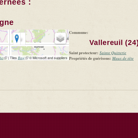
ernées :
agne
Commune:
Vallereuil (24
Saint protecteur:
Sainte Quitterie
(link is external)
| Tiles
(link is external)
© Microsoft and suppliers
Propriétés de guérisons:
let
Bing
Maux de tête