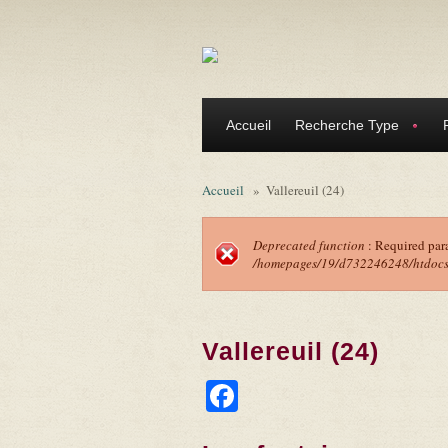
Aller au contenu principal
Accueil
Recherche Type
Accueil
»
Vallereuil (24)
Deprecated function
: Required par
/homepages/19/d732246248/htdocs/f
Message d'erreu
Vallereuil (24)
Facebook