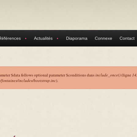
Références
Actualités
Diaporama
Connexe
Contact
ameter $data follows optional parameter $conditions dans
include_once()
(ligne
14
ontaines/includes/bootstrap.inc
).
r