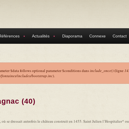
Références
Actualités
Diaporama
Connexe
Contact
ameter $data follows optional parameter $conditions dans
include_once()
(ligne
14
ontaines/includes/bootstrap.inc
).
r
agnac (40)
où se dressait autrefois le château construit en 1455. Saint Julien l’Hospitalier* ou