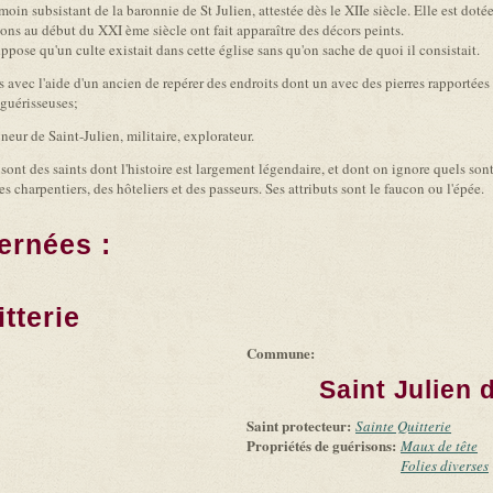
moin subsistant de la baronnie de St Julien, attestée dès le XIIe siècle. Elle est doté
tions au début du XXI ème siècle ont fait apparaître des décors peints.
ppose qu'un culte existait dans cette église sans qu'on sache de quoi il consistait.
vec l'aide d'un ancien de repérer des endroits dont un avec des pierres rapportées e
 guérisseuses;
 de Saint-Julien, militaire, explorateur.
e sont des saints dont l'histoire est largement légendaire, et dont on ignore quels son
s charpentiers, des hôteliers et des passeurs. Ses attributs sont le faucon ou l'épée.
ernées :
tterie
Commune:
Saint Julien 
Saint protecteur:
Sainte Quitterie
Propriétés de guérisons:
Maux de tête
Folies diverses