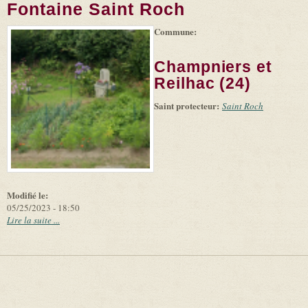
Fontaine Saint Roch
Commune:
(link is
|
Leaflet
+
external)
Tiles
Bing
(link is
©
-
Champniers et
external)
Microsoft
and
Reilhac (24)
suppliers
Saint protecteur:
Saint Roch
Modifié le:
05/25/2023 - 18:50
Lire la suite ...