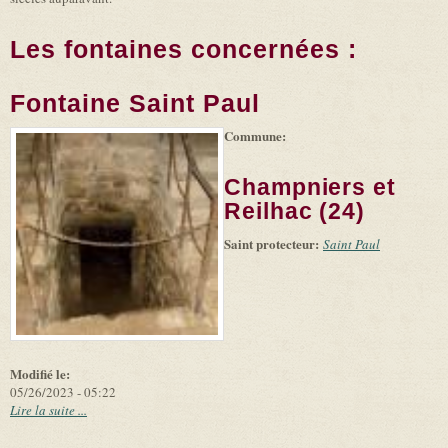
Les fontaines concernées :
Fontaine Saint Paul
Commune:
(link is
|
Leaflet
+
external)
Tiles
Bing
(link is
©
-
Champniers et
external)
Microsoft
and
Reilhac (24)
suppliers
Saint protecteur:
Saint Paul
Modifié le:
05/26/2023 - 05:22
Lire la suite ...