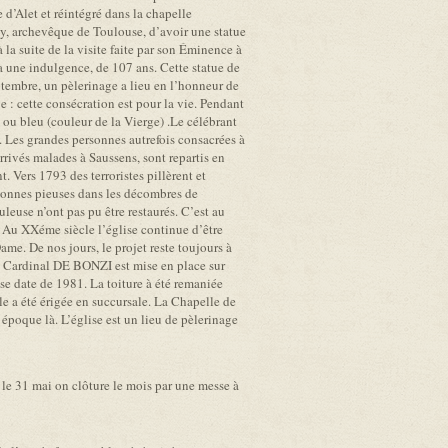
 d’Alet et réintégré dans la chapelle
nzy, archevêque de Toulouse, d’avoir une statue
la suite de la visite faite par son Éminence à
a une indulgence, de 107 ans. Cette statue de
ptembre, un pèlerinage a lieu en l’honneur de
 : cette consécration est pour la vie. Pendant
c ou bleu (couleur de la Vierge) .Le célébrant
ile. Les grandes personnes autrefois consacrées à
rrivés malades à Saussens, sont repartis en
. Vers 1793 des terroristes pillèrent et
ersonnes pieuses dans les décombres de
uleuse n’ont pas pu être restaurés. C’est au
. Au XXéme siècle l’église continue d’être
ame. De nos jours, le projet reste toujours à
du Cardinal DE BONZI est mise en place sur
ise date de 1981. La toiture à été remaniée
e a été érigée en succursale. La Chapelle de
 époque là. L’église est un lieu de pèlerinage
 le 31 mai on clôture le mois par une messe à