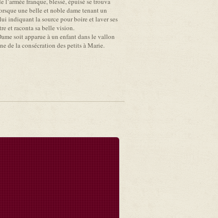
de l’armée franque, blessé, épuisé se trouva
lorsque une belle et noble dame tenant un
 lui indiquant la source pour boire et laver ses
tre et raconta sa belle vision.
Dame soit apparue à un enfant dans le vallon
gine de la consécration des petits à Marie.