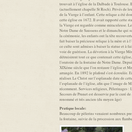
trouvait à l’église de la Dalbade à Toulouse. 
(actuellement chapelle St Roch). Privés de leu
de la Vierge à l’enfant. Cette relique a été d
cette église en 1672. Il avait rapporté cette
la Vierge est regardée comme miraculeuse. Les 
Notre Dame de Saussens et le dimanche qui sui
la cérémonie, les enfants ont la tête recouvert
fait baiser la précieuse relique à la mère et à 
ce culte sont admises à baiser la statue et à 
voie de guérison. La dévotion à la Vierge Mère
détruisirent tout ce que contenait cette églis
l’oratoire de la fontaine de Notre Dame. Depuis
XIXéme siècle que l’on restaure l’église et Mm
arrangée. En 1892 le plafond s’est écroulée. En
réaliser. Le Christ sur l’esplanade date de c
l’esplanade de l’église, afin que l’image de M
récemment. Services religieux, Pélerinages :
Secours de Prunet est desservie par le curé de
renommé et très ancien (du moyen âge)
Pratique locale:
Beaucoup de pèlerins venaient nombreux prendr
la fontaine, suivie de la procession aux flamb