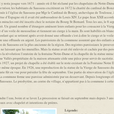
Il y resta jusque vers 1671 : année où il fut réclamé par les chapelains de Notre-Dame
r trésor, les habitants de Saussens excitèrent en 1672 la charité du cardinal de Bo
onnée à l’église de Saussens par Mgr le Cardinal de Bonzy, archevêque de Toulouse, à 
 statue d’Espagne où il avait été ambassadeur de Louis XIV. Le pape Jean XXII accord
miracles ont été inscrits chez le notaire du Bourg St Bernard. Tous les ans, le 8 se
t. Un grand nombre d’étrangers amènent leurs enfants pour les consacrer à la Vierge
e d’un voile de mousseline et tiennent un cierge à la main. Ils sont habillés en blan
l’enfant qui se retirent après avoir donné une offrande c'est-à-dire le cierge et le vo
faire une offrande en argent. Les paroissiens de la commune assurent que des enfants a
 de Saussens est la plus ancienne de la région. Des registres paroissiaux le prouvent
e, ne laissant que les murailles. Mais la statue avait été enlevée et cachée par des p
 la révolution l’oratoire de la fontaine Notre-Dame et la chapelle de la statue mirac
e Vallés propriétaire de la maison attenante cède une pièce pour servir de sacristie
 1927, un projet de chapelle a été établi sur le reste existant de la Fontaine Notre D
ette même époque. En 1926, une reproduction de la statue de la Vierge de Saussens 
arie fût en vue pour présider la fête de septembre. Une partie de rénovation de l’égl
 La commune forme une paroisse administrée par un desservant. Depuis longtemps ell
 Saussens. Le presbytère, au centre du village, n’appartient pas à la commune à cette
e l’eau, boire et se laver. La procession se faisait en septembre mais depuis 3 ans
eaux avec chapelet et intentions de prières.
Légende: