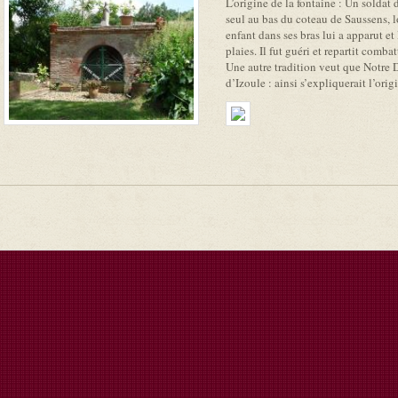
L’origine de la fontaine : Un soldat 
seul au bas du coteau de Saussens, 
enfant dans ses bras lui a apparut et
plaies. Il fut guéri et repartit combat
​Une autre tradition veut que Notre 
d’Izoule : ainsi s’expliquerait l’ori