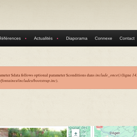
Références
Actualités
Diaporama
Connexe
Contact
ameter $data follows optional parameter $conditions dans
include_once()
(ligne
14
ontaines/includes/bootstrap.inc
).
r
+