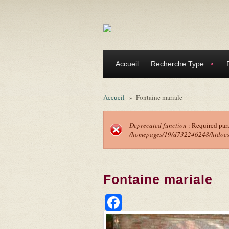
Aller au contenu principal
Accueil
Recherche Type
Accueil
»
Fontaine mariale
Deprecated function
: Required par
/homepages/19/d732246248/htdocs/f
Message d'erreu
Fontaine mariale
Facebook