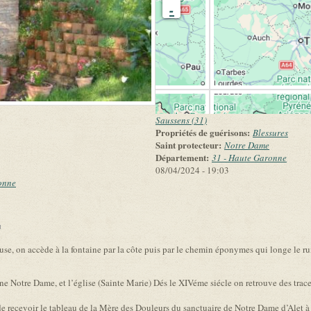
-
Saussens (31)
Propriétés de guérisons:
Blessures
Saint protecteur:
Notre Dame
Département:
31 - Haute Garonne
08/04/2024 - 19:03
onne
link is external)
use, on accède à la fontaine par la côte puis par le chemin éponymes qui longe le r
e Notre Dame, et l’église (Sainte Marie) Dés le XIVéme siécle on retrouve des trac
e recevoir le tableau de la Mère des Douleurs du sanctuaire de Notre Dame d’Alet à c