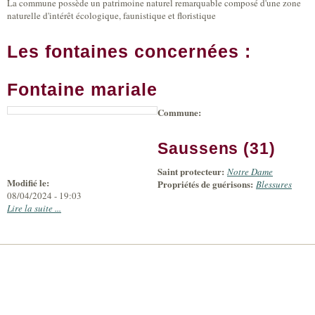
La commune possède un patrimoine naturel remarquable composé d'une zone
naturelle d'intérêt écologique, faunistique et floristique
Les fontaines concernées :
Fontaine mariale
Commune:
|
Leaflet
+
Tiles
©
Bing
-
Saussens (31)
Microsoft
and
Saint protecteur:
suppliers
Notre Dame
Modifié le:
Propriétés de guérisons:
Blessures
08/04/2024 - 19:03
Lire la suite ...