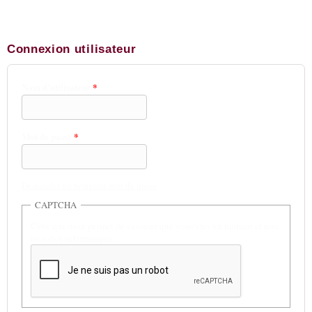
Connexion utilisateur
Nom d'utilisateur
*
Mot de passe
*
Demander un nouveau mot de passe
CAPTCHA
Cette question permet de s'assurer que vous êtes un humain et non
un robot informatique.