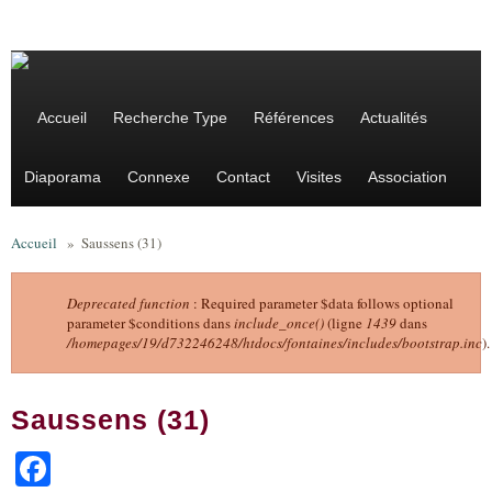
Aller au contenu principal
Accueil
Recherche Type
Références
Actualités
Diaporama
Connexe
Contact
Visites
Association
Accueil
»
Saussens (31)
Deprecated function
: Required parameter $data follows optional
parameter $conditions dans
include_once()
(ligne
1439
dans
Message d'erreur
/homepages/19/d732246248/htdocs/fontaines/includes/bootstrap.inc
).
Saussens (31)
Facebook