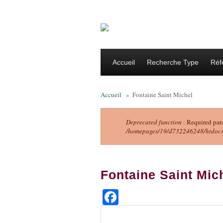
Aller au contenu principal
Accueil
Recherche Type
Réf
Accueil
»
Fontaine Saint Michel
Deprecated function
: Required par
/homepages/19/d732246248/htdocs/f
Message d'erreu
Fontaine Saint Mic
Facebook