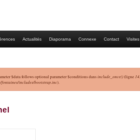
érences
Actualités
Diaporama
Connexe
Contact
Visites
ameter $data follows optional parameter $conditions dans
include_once()
(ligne
14
ontaines/includes/bootstrap.inc
).
r
hel