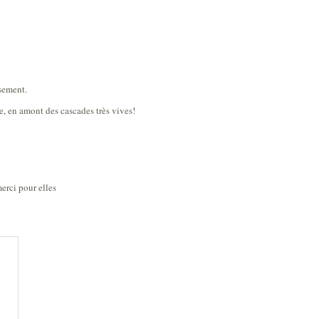
sement.
e, en amont des cascades très vives!
erci pour elles