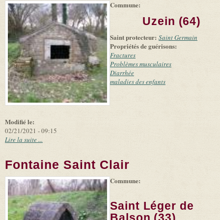
Commune:
(link is
|
Leaflet
+
external)
Tiles
Bing
Uzein (64)
(link is
©
-
external)
Microsoft
Saint protecteur:
Saint Germain
and
Propriétés de guérisons:
suppliers
Fractures
Problèmes musculaires
Diarrhée
maladies des enfants
Modifié le:
02/21/2021 - 09:15
Lire la suite ...
Fontaine Saint Clair
Commune:
(link is
|
Leaflet
+
external)
Tiles
Bing
(link is
©
-
Saint Léger de
external)
Microsoft
and
Balson (33)