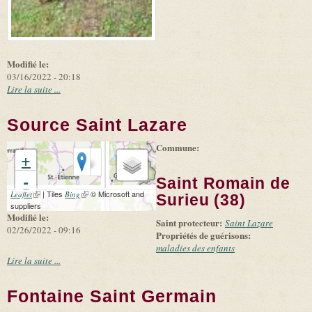
Modifié le:
03/16/2022 - 20:18
Lire la suite ...
Source Saint Lazare
Commune:
+
-
Saint Romain de
(link is external)
| Tiles
(link is external)
© Microsoft and
Leaflet
Bing
Surieu (38)
suppliers
Modifié le:
Saint protecteur:
Saint Lazare
02/26/2022 - 09:16
Propriétés de guérisons:
maladies des enfants
Lire la suite ...
Fontaine Saint Germain