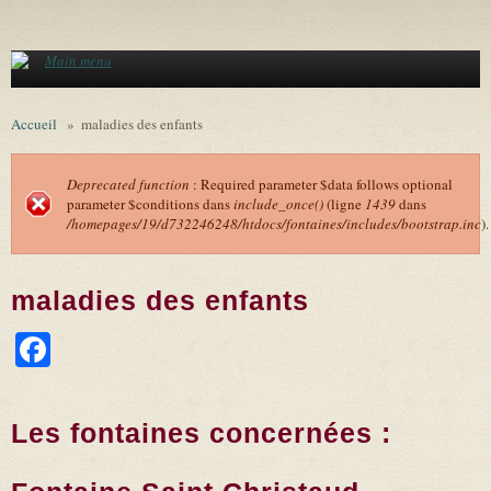
Aller au contenu principal
Main menu
Accueil
»
maladies des enfants
Deprecated function
: Required parameter $data follows optional
parameter $conditions dans
include_once()
(ligne
1439
dans
Message d'erreur
/homepages/19/d732246248/htdocs/fontaines/includes/bootstrap.inc
).
maladies des enfants
Facebook
Les fontaines concernées :