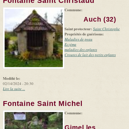
Fontaine Saint Christaud
Commune:
(link is
|
Leaflet
+
external)
Tiles
Bing
Auch (32)
(link is
©
-
external)
Microsoft
Saint protecteur:
Saint Christophe
and
Propriétés de guérisons:
suppliers
Maladies de peau
Eczéma
maladies des enfants
Croutes de lait des petits enfants
Modifié le:
02/14/2024 - 20:30
Lire la suite ...
Fontaine Saint Michel
Commune:
(link is
|
Leaflet
+
external)
Tiles
Bing
(link is
©
-
Gimel les
external)
Microsoft