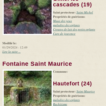
and
cascades (19)
suppliers
Saint protecteur:
Saint Michel
Propriétés de guérisons:
Maux des yeux
maladies des enfants
Croutes de lait des petits enfants
Cure de jouvence
Modifié le:
01/29/2024 - 12:49
Lire la suite ...
Fontaine Saint Maurice
Commune:
(link is
|
Leaflet
+
external)
Tiles
Bing
(link is
©
-
Hautefort (24)
external)
Microsoft
and
Saint protecteur:
suppliers
Saint Maurice
Propriétés de guérisons:
maladies des enfants
Rachitisme