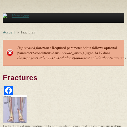
Aller au contenu principal
Main menu
Accueil
»
Fractures
Deprecated function
: Required parameter $data follows optional
parameter $conditions dans
include_once()
(ligne
1439
dans
Message d'erreur
/homepages/19/d732246248/htdocs/fontaines/includes/bootstrap.inc
).
Fractures
Facebook
La fracture est une rupture de la continuité ou cassure d’un os mais aussi d’un