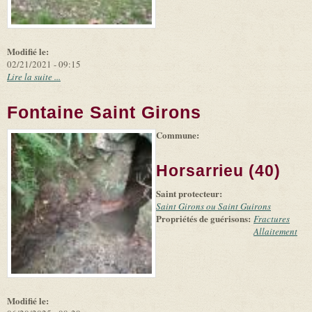
Modifié le:
02/21/2021 - 09:15
Lire la suite ...
Fontaine Saint Girons
Commune:
(link is
|
Leaflet
+
external)
Tiles
Bing
(link is
©
-
Horsarrieu (40)
external)
Microsoft
and
Saint protecteur:
suppliers
Saint Girons ou Saint Guirons
Propriétés de guérisons:
Fractures
Allaitement
Modifié le: