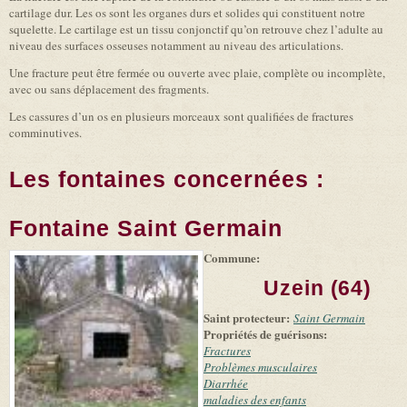
cartilage dur. Les os sont les organes durs et solides qui constituent notre
squelette. Le cartilage est un tissu conjonctif qu’on retrouve chez l’adulte au
niveau des surfaces osseuses notamment au niveau des articulations.
Une fracture peut être fermée ou ouverte avec plaie, complète ou incomplète,
avec ou sans déplacement des fragments.
Les cassures d’un os en plusieurs morceaux sont qualifiées de fractures
comminutives.
Les fontaines concernées :
Fontaine Saint Germain
Commune:
(link is
|
Leaflet
+
external)
Tiles
Bing
Uzein (64)
(link is
©
-
external)
Microsoft
Saint protecteur:
Saint Germain
and
Propriétés de guérisons:
suppliers
Fractures
Problèmes musculaires
Diarrhée
maladies des enfants