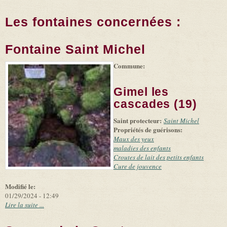
Les fontaines concernées :
Fontaine Saint Michel
Commune:
(link is
|
Leaflet
+
external)
Tiles
Bing
(link is
©
-
Gimel les
external)
Microsoft
and
cascades (19)
suppliers
Saint protecteur:
Saint Michel
Propriétés de guérisons:
Maux des yeux
maladies des enfants
Croutes de lait des petits enfants
Cure de jouvence
Modifié le:
01/29/2024 - 12:49
Lire la suite ...