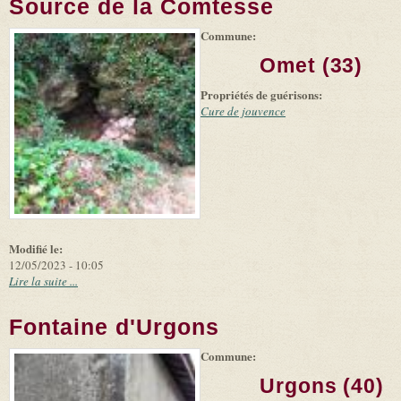
Source de la Comtesse
Commune:
(link is
|
Leaflet
+
external)
Tiles
Bing
Omet (33)
(link is
©
-
external)
Microsoft
Propriétés de guérisons:
and
suppliers
Cure de jouvence
Modifié le:
12/05/2023 - 10:05
Lire la suite ...
Fontaine d'Urgons
Commune:
(link is
|
Leaflet
+
external)
Tiles
Bing
Urgons (40)
(link is
©
-
external)