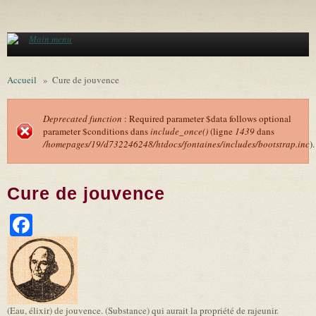
Aller au contenu principal
Main menu
Accueil
»
Cure de jouvence
Deprecated function
: Required parameter $data follows optional
parameter $conditions dans
include_once()
(ligne
1439
dans
Message d'erreur
/homepages/19/d732246248/htdocs/fontaines/includes/bootstrap.inc
).
Cure de jouvence
Facebook
(Eau, élixir) de jouvence. (Substance) qui aurait la propriété de rajeunir.