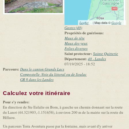
(link is external)
| Map data ©
(link 
Leaflet
Google
exter
Gastes (40)
Propriétés de guérisons:
Maux de tête
Maux des yeux
Folies diverses
Saint protecteur:
Sainte Quitterie
Département:
40 - Landes
07/19/2025 - 18:52
Parcours:
Dans le canton Grands Lacs
Compostelle -Voie du littoral ou de Soulac
GR 8 dans les Landes
Calculez votre itinéraire
(link is external)
Pour s'y rendre:
En direction de Ste Eulalie en Born, à gauche un chemin donnant sur la route
du Lanot (44.321903,-1.151658), à environ 200 m de la mairie sur la route du
Hillaou.
Un parcours Terra Aventura passe par la fontaine, mais avant d'y arriver