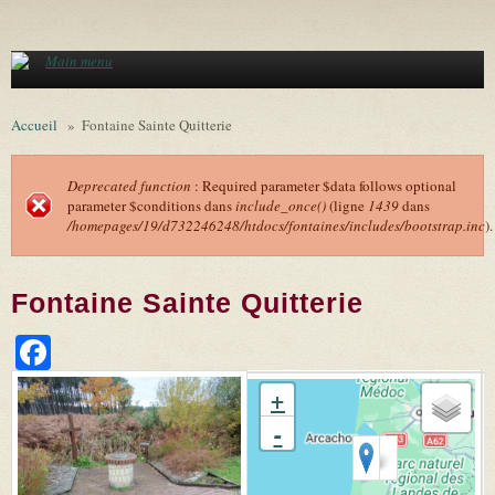
Aller au contenu principal
Main menu
Accueil
»
Fontaine Sainte Quitterie
Deprecated function
: Required parameter $data follows optional
parameter $conditions dans
include_once()
(ligne
1439
dans
Message d'erreur
/homepages/19/d732246248/htdocs/fontaines/includes/bootstrap.inc
).
Fontaine Sainte Quitterie
Facebook
+
-