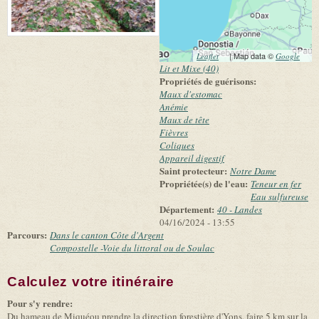
(link is external)
| Map data ©
(link 
Leaflet
Google
exter
Lit et Mixe (40)
Propriétés de guérisons:
Maux d'estomac
Anémie
Maux de tête
Fièvres
Coliques
Appareil digestif
Saint protecteur:
Notre Dame
Propriétée(s) de l'eau:
Teneur en fer
Eau sulfureuse
Département:
40 - Landes
04/16/2024 - 13:55
Parcours:
Dans le canton Côte d'Argent
Compostelle -Voie du littoral ou de Soulac
Calculez votre itinéraire
(link is external)
Pour s'y rendre:
Du hameau de Miquéou prendre la direction forestière d'Yons. faire 5 km sur la