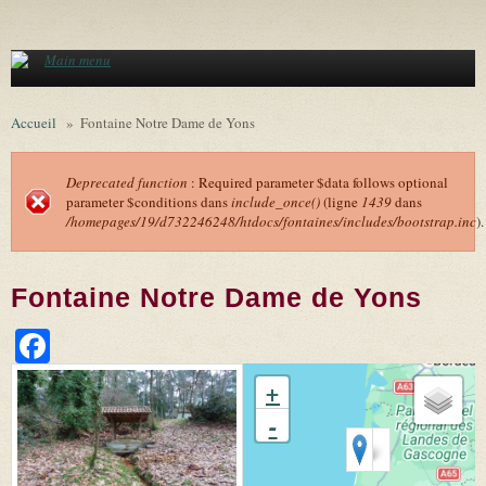
Aller au contenu principal
Main menu
Accueil
»
Fontaine Notre Dame de Yons
Deprecated function
: Required parameter $data follows optional
parameter $conditions dans
include_once()
(ligne
1439
dans
Message d'erreur
/homepages/19/d732246248/htdocs/fontaines/includes/bootstrap.inc
).
Fontaine Notre Dame de Yons
Facebook
+
-