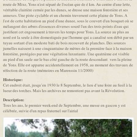
route de Mixe, Yons n'est séparé de l'océan que de é km. Au centre d'une lette,
véritable clairière cernée par les dunes, se dresse une maison forestière et ses
annexes. Une piste cyclable et un chemin traversent cette plaine de Yons. A
l'est de cette habitation au pied d'une dunee, sous le couvert d'un bosquet où se
mélangent des arbres d'essences diverses sourd l'un des trois points d'eau qui
justifient cet engouement à travers les temps pour Yons. La source au plus au
nord est la seule à être domestiquée par l'homme qui a canalisé son débit par un
tuyau sortant d'un modeste bati de bois recouvert de planches. Des sources
jumelles naissent à une cinquantaine de mètres de la première face à la maison
forestière, protégées par une végétation luxuriante. Une quatrième est visible
au pied d'un saule sur le bas côté gauche de la route descendant vers la pleine
de Yons. Elle est apparue accidentellement en 1958, au moment des travaux de
réfection de la route (mémoires en Marenssin 11/2000)
Historique:
Cet endroit était, jusqu’en 1930 le 8 Septembre, le lieu d’une foire au fusil à la
lueur des torches. Mais les archives ne remontent pas avant la Révolution.
Description:
Tous les ans, le premier week-end de Septembre, une messe en gascon y est
célébrée, suivie d'un repas fraternel sur l'airial