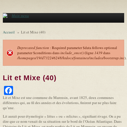
Aller au contenu principal
Main menu
Accueil
»
Lit et Mixe (40)
Deprecated function
: Required parameter $data follows optional
parameter $conditions dans
include_once()
(ligne
1439
dans
Message d'erreur
/homepages/19/d732246248/htdocs/fontaines/includes/bootstrap.inc
).
Lit et Mixe (40)
Facebook
Lit et Mixe est une commune du Marensin, avant 1825, deux communes
différentes qui, au fil des années et des évolutions, finirent par ne plus faire
qu’une.
Lit aurait pour étymologie « littus » ou « relictus », signifiant rivage. On a pu
dire que ce nom venait de sa situation sur le bord de l’Océan Atlantique. Dans
l’histoire de Lit-et-Mixe, on parle parfois de Lit-en-Marensin, ou encore de