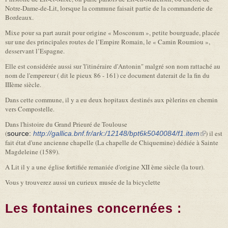
Notre-Dame-de-Lit, lorsque la commune faisait partie de la commanderie de
Bordeaux.
Mixe pour sa part aurait pour origine « Mosconum », petite bourguade, placée
sur une des principales routes de l’Empire Romain, le « Camin Roumiou »,
desservant l’Espagne.
Elle est considérée aussi sur 'l'itinéraire d'Antonin" malgré son nom rattaché au
nom de l'empereur ( dit le pieux 86 - 161) ce document daterait de la fin du
IIIème siècle.
Dans cette commune, il y a eu deux hopitaux destinés aux pèlerins en chemin
vers Compostelle.
Dans l'histoire du Grand Prieuré de Toulouse
(
) il est
source:
http://gallica.bnf.fr/ark:/12148/bpt6k5040084/f1.item
(link is
fait état d'une ancienne chapelle (La chapelle de Chiquemine) dédiée à Sainte
external)
Magdeleine (1589).
A Lit il y a une église fortifiée remaniée d'origine XII ème siècle (la tour).
Vous y trouverez aussi un curieux musée de la bicyclette
Les fontaines concernées :