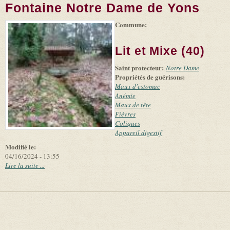
Fontaine Notre Dame de Yons
Commune:
(link is
|
Leaflet
+
external)
Tiles
Bing
(link is
©
-
Lit et Mixe (40)
external)
Microsoft
and
Saint protecteur:
suppliers
Notre Dame
Propriétés de guérisons:
Maux d'estomac
Anémie
Maux de tête
Fièvres
Coliques
Appareil digestif
Modifié le:
04/16/2024 - 13:55
Lire la suite ...