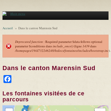
Aller au contenu principal
Main menu
Accueil
»
Dans le canton Marensin Sud
Deprecated function
: Required parameter $data follows optional
parameter $conditions dans
include_once()
(ligne
1439
dans
Message d'erreur
/homepages/19/d732246248/htdocs/fontaines/includes/bootstrap.inc
).
Dans le canton Marensin Sud
Facebook
Les fontaines visitées de ce
parcours