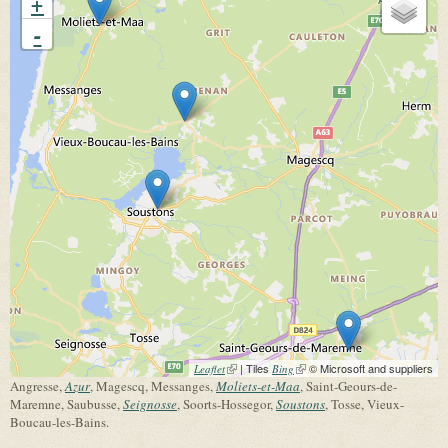
+
-
(link is external)
| Tiles
(link is external)
© Microsoft and suppliers
Leaflet
Bing
Angresse,
Azur
, Magescq, Messanges,
Moliets-et-Maa
, Saint-Geours-de-
Maremne, Saubusse,
Seignosse
, Soorts-Hossegor,
Soustons
, Tosse, Vieux-
Boucau-les-Bains.