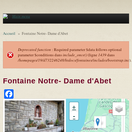
Aller au contenu principal
Main menu
Accueil
»
Fontaine Notre- Dame d'Abet
Deprecated function
: Required parameter $data follows optional
parameter $conditions dans
include_once()
(ligne
1439
dans
Message d'erreur
/homepages/19/d732246248/htdocs/fontaines/includes/bootstrap.inc
).
Fontaine Notre- Dame d'Abet
Facebook
+
-