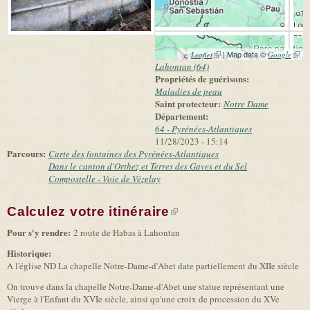
(link is external)
| Map data ©
(link 
Leaflet
Google
exter
Lahontan (64)
Propriétés de guérisons:
Maladies de peau
Saint protecteur:
Notre Dame
Département:
64 - Pyrénées-Atlantiques
11/28/2023 - 15:14
Parcours:
Carte des fontaines des Pyrénées-Atlantiques
Dans le canton d'Orthez et Terres des Gaves et du Sel
Compostelle - Voie de Vézelay
Calculez votre itinéraire
(link is external)
Pour s'y rendre:
2 route de Habas à Lahontan
Historique:
A l'église ND La chapelle Notre-Dame-d'Abet date partiellement du XIIe siècle
On trouve dans la chapelle Notre-Dame-d'Abet une statue représentant une
Vierge à l'Enfant du XVIe siècle, ainsi qu'une croix de procession du XVe