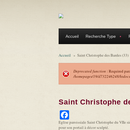
Aller au contenu principal
Accueil
Recherche Type
Accueil
»
Saint Christophe des Bardes (33)
Deprecated function
: Required par
/homepages/19/d732246248/htdocs/f
Message d'erreu
Saint Christophe d
Facebook
Eglise paroissiale Saint Christophe du VIIe si
pour son portail à décor sculpté.