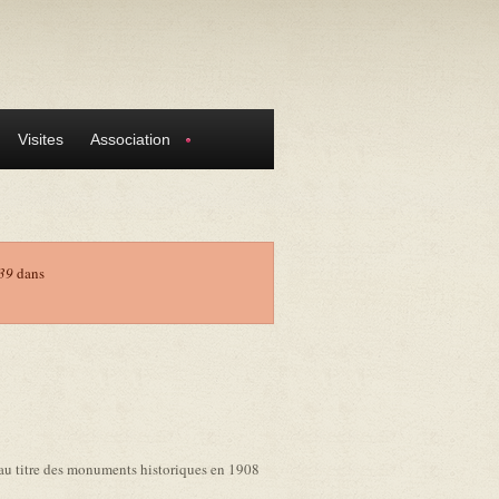
Visites
Association
39
dans
e au titre des monuments historiques en 1908