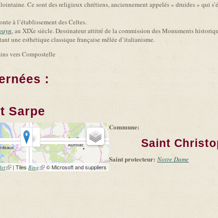
intaine. Ce sont des religieux chrétiens, anciennement appelés « druides » qui s’éta
nte à l’établissement des Celtes.
ouyn
, au XIXe siècle. Dessinateur attitré de la commission des Monuments historiq
tant une esthétique classique française mêlée d’italianisme.
emins vers Compostelle
ernées :
t Sarpe
Commune:
Saint Christ
Saint protecteur:
Notre Dame
(link is external)
| Tiles
(link is external)
© Microsoft and suppliers
let
Bing