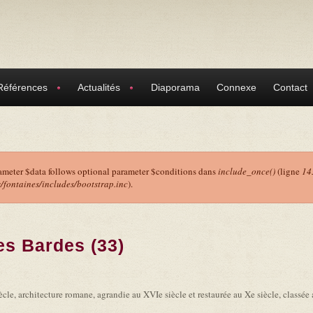
Références
Actualités
Diaporama
Connexe
Contact
ameter $data follows optional parameter $conditions dans
include_once()
(ligne
14
ontaines/includes/bootstrap.inc
).
r
es Bardes (33)
ècle, architecture romane, agrandie au XVIe siècle et restaurée au Xe siècle, classé