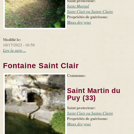
Saint protecteur:
Saint Martial
Saint Clair ou Sainte Claire
Propriétés de guérisons:
Maux des yeux
Modifié le:
10/17/2022 - 10:50
Lire la suite ...
Fontaine Saint Clair
Commune:
(link is
|
Leaflet
+
external)
Tiles
Bing
(link is
©
-
Saint Martin du
external)
Microsoft
and
Puy (33)
suppliers
Saint protecteur:
Saint Clair ou Sainte Claire
Propriétés de guérisons:
Maux des yeux