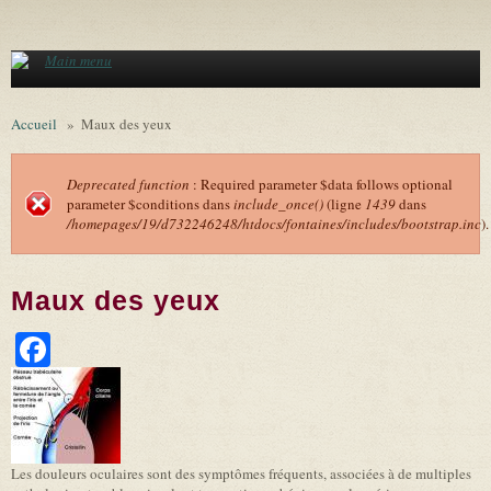
Aller au contenu principal
Main menu
Accueil
»
Maux des yeux
Deprecated function
: Required parameter $data follows optional
parameter $conditions dans
include_once()
(ligne
1439
dans
Message d'erreur
/homepages/19/d732246248/htdocs/fontaines/includes/bootstrap.inc
).
Maux des yeux
Facebook
Les douleurs oculaires sont des symptômes fréquents, associées à de multiples