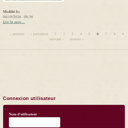
Modifié le:
04/19/2026 - 08:36
Lire la suite ...
« premier
‹ précédent
1
2
3
4
5
6
7
8
9
suivant ›
dernier »
Pages
Connexion utilisateur
Nom d'utilisateur
*