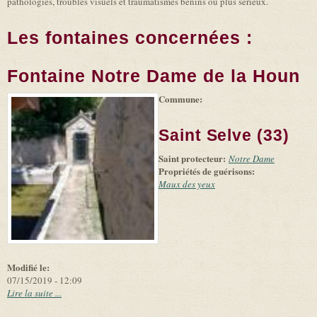
pathologies, troubles visuels et traumatismes bénins ou plus sérieux.
Les fontaines concernées :
Fontaine Notre Dame de la Houn
Commune:
(link is
|
Leaflet
+
external)
Tiles
Bing
(link is
©
-
Saint Selve (33)
external)
Microsoft
and
Saint protecteur:
suppliers
Notre Dame
Propriétés de guérisons:
Maux des yeux
Modifié le:
07/15/2019 - 12:09
Lire la suite ...