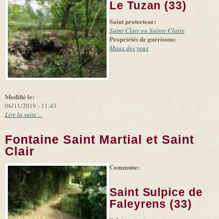
-
Le Tuzan (33)
external)
Microsoft
and
Saint protecteur:
suppliers
Saint Clair ou Sainte Claire
Propriétés de guérisons:
Maux des yeux
Modifié le:
06/11/2019 - 11:43
Lire la suite ...
Fontaine Saint Martial et Saint
Clair
Commune:
(link is
|
Leaflet
+
external)
Tiles
Bing
(link is
©
-
Saint Sulpice de
external)
Microsoft
and
Faleyrens (33)
suppliers