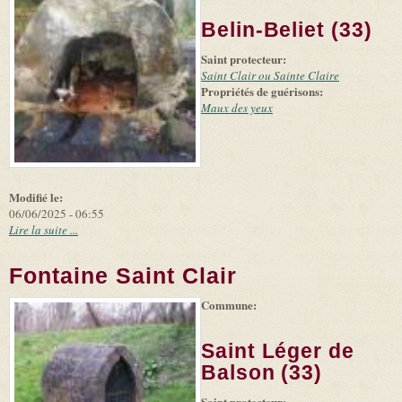
(link is
©
-
Belin-Beliet (33)
external)
Microsoft
and
Saint protecteur:
suppliers
Saint Clair ou Sainte Claire
Propriétés de guérisons:
Maux des yeux
Modifié le:
06/06/2025 - 06:55
Lire la suite ...
Fontaine Saint Clair
Commune:
(link is
|
Leaflet
+
external)
Tiles
Bing
(link is
©
-
Saint Léger de
external)
Microsoft
and
Balson (33)
suppliers
Saint protecteur: