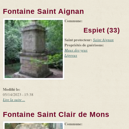
Fontaine Saint Aignan
Commune:
(link is
|
Leaflet
+
external)
Tiles
Bing
Espiet (33)
(link is
©
-
external)
Microsoft
Saint protecteur:
Saint Aignan
and
Propriétés de guérisons:
suppliers
Maux des yeux
Lépreux
Modifié le:
05/14/2023 - 15:38
Lire la suite ...
Fontaine Saint Clair de Mons
Commune:
(link is
|
Leaflet
+
external)
Tiles
Bing