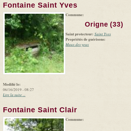
Fontaine Saint Yves
Commune:
(link is
|
Leaflet
+
external)
Tiles
Bing
Origne (33)
(link is
©
-
external)
Microsoft
Saint protecteur:
Saint Yves
and
Propriétés de guérisons:
suppliers
Maux des yeux
Modifié le:
06/16/2019 - 08:27
Lire la suite ...
Fontaine Saint Clair
Commune:
(link is
|
Leaflet
+
external)
Tiles
Bing
(link is
©