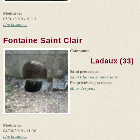
Modifié le:
05/01/2019 - 10:13
Lire la suite ...
Fontaine Saint Clair
Commune:
(link is
|
Leaflet
+
external)
Tiles
Bing
Ladaux (33)
(link is
©
-
external)
Microsoft
Saint protecteur:
and
suppliers
Saint Clair ou Sainte Claire
Propriétés de guérisons:
Maux des yeux
Modifié le:
04/30/2019 - 11:30
Lire la suite ...