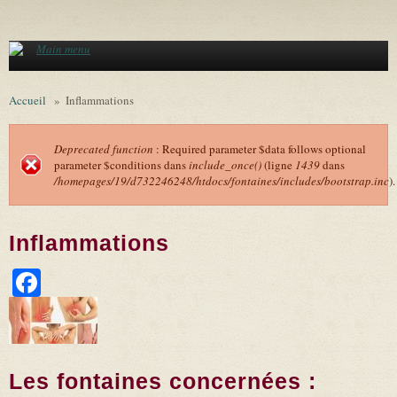
Aller au contenu principal
Main menu
Accueil
»
Inflammations
Deprecated function
: Required parameter $data follows optional
parameter $conditions dans
include_once()
(ligne
1439
dans
Message d'erreur
/homepages/19/d732246248/htdocs/fontaines/includes/bootstrap.inc
).
Inflammations
Facebook
Les fontaines concernées :