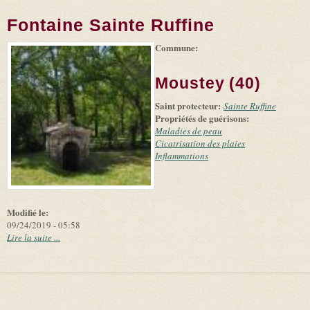
Fontaine Sainte Ruffine
Commune:
(link is
|
Leaflet
+
external)
Tiles
Bing
(link is
©
-
Moustey (40)
external)
Microsoft
and
Saint protecteur:
suppliers
Sainte Ruffine
Propriétés de guérisons:
Maladies de peau
Cicatrisation des plaies
Inflammations
Modifié le:
09/24/2019 - 05:58
Lire la suite ...