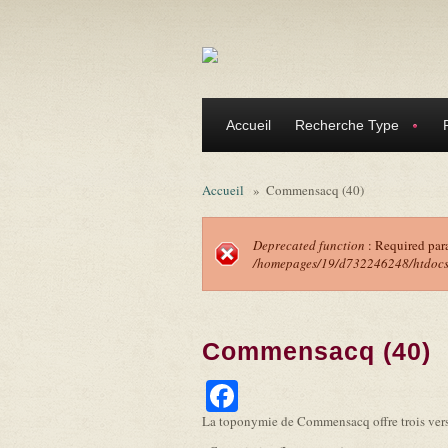
Aller au contenu principal
Accueil
Recherche Type
Accueil
»
Commensacq (40)
Deprecated function
: Required par
/homepages/19/d732246248/htdocs/f
Message d'erreu
Commensacq (40)
Facebook
La toponymie de Commensacq offre trois vers