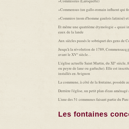
»Commissius (Laroquette)
»Commensus (un gallo-romain influent qui 
»Commios (nom d'homme gaulois latinisé) et 
Et même une quatrième étymologie « quasi in
eaux de la lande
Aux siècles passés le sobriquet des gens de 
Jusqu'à la révolution de 1789, Commensacq poss
avant le XV° siècle. .
L’église actuelle Saint Martin, du XI° siècle,
ou peyre de lane ou garluche). Elle est inscrit
installés en Avignon
La commune, à côté de la fontaine, possède a
Derrière l'église, un petit plan d'eau aménagé
L'une des 51 communes faisant partie du Par
Les fontaines conc