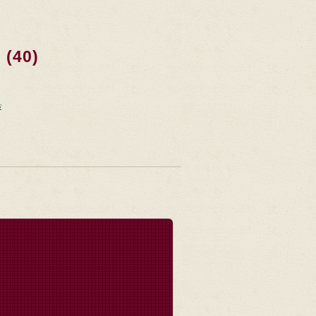
(40)
s