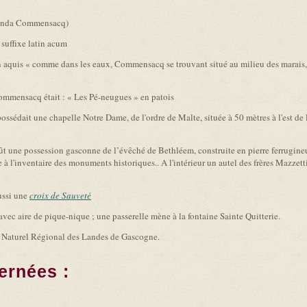
fonda Commensacq)
suffixe latin acum
 aquis « comme dans les eaux, Commensacq se trouvant situé au milieu des marais, 
Commensacq était : « Les Pé-neugues » en patois
édait une chapelle Notre Dame, de l'ordre de Malte, située à 50 mètres à l'est de l'é
 fût une possession gasconne de l’évêché de Bethléem, construite en pierre ferrugineu
e à l'inventaire des monuments historiques.. A l'intérieur un autel des frères Mazzetti
ussi une
croix de Sauveté
 avec aire de pique-nique ; une passerelle mène à la fontaine Sainte Quitterie.
c Naturel Régional des Landes de Gascogne.
ernées :