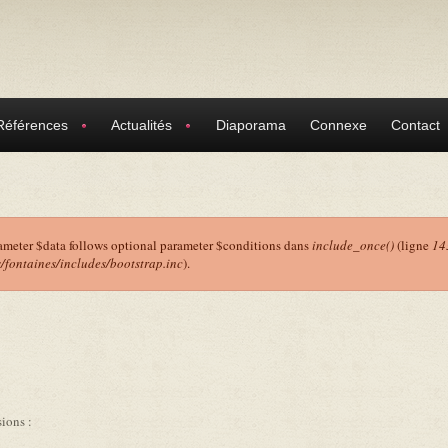
Références
Actualités
Diaporama
Connexe
Contact
ameter $data follows optional parameter $conditions dans
include_once()
(ligne
14
ontaines/includes/bootstrap.inc
).
r
ions :