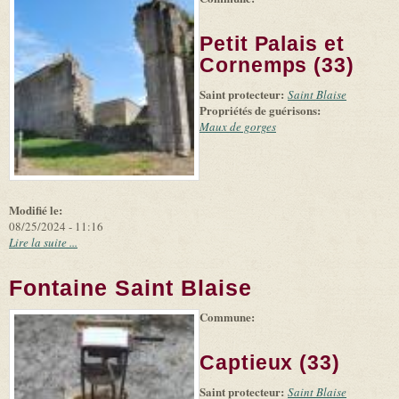
+
external)
Tiles
Bing
(link is
©
-
Petit Palais et
external)
Microsoft
and
Cornemps (33)
suppliers
Saint protecteur:
Saint Blaise
Propriétés de guérisons:
Maux de gorges
Modifié le:
08/25/2024 - 11:16
Lire la suite ...
Fontaine Saint Blaise
Commune:
(link is
|
Leaflet
+
external)
Tiles
Bing
(link is
©
-
Captieux (33)
external)
Microsoft
and
Saint protecteur:
suppliers
Saint Blaise