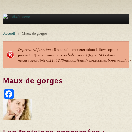
Aller au contenu principal
Main menu
Accueil
»
Maux de gorges
Deprecated function
: Required parameter $data follows optional
parameter $conditions dans
include_once()
(ligne
1439
dans
Message d'erreur
/homepages/19/d732246248/htdocs/fontaines/includes/bootstrap.inc
).
Maux de gorges
Facebook