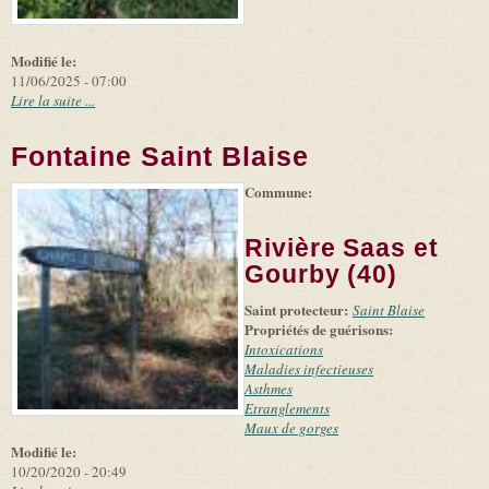
Modifié le:
11/06/2025 - 07:00
Lire la suite ...
Fontaine Saint Blaise
Commune:
(link is
|
Leaflet
+
external)
Tiles
Bing
(link is
©
-
Rivière Saas et
external)
Microsoft
and
Gourby (40)
suppliers
Saint protecteur:
Saint Blaise
Propriétés de guérisons:
Intoxications
Maladies infectieuses
Asthmes
Etranglements
Maux de gorges
Modifié le:
10/20/2020 - 20:49