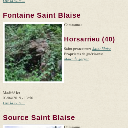
Lire la suite ...
Fontaine Saint Blaise
Commune:
(link is
|
Leaflet
+
external)
Tiles
Bing
(link is
©
-
Horsarrieu (40)
external)
Microsoft
and
Saint protecteur:
suppliers
Saint Blaise
Propriétés de guérisons:
Maux de gorges
Modifié le:
03/04/2019 - 13:56
Lire la suite ...
Source Saint Blaise
Commune:
(link is
|
Leaflet