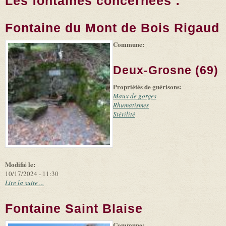
Les fontaines concernées :
Fontaine du Mont de Bois Rigaud
Commune:
(link is
|
Leaflet
+
external)
Tiles
Bing
(link is
©
-
Deux-Grosne (69)
external)
Microsoft
and
Propriétés de guérisons:
suppliers
Maux de gorges
Rhumatismes
Stérilité
Modifié le:
10/17/2024 - 11:30
Lire la suite ...
Fontaine Saint Blaise
Commune:
(link is
|
Leaflet