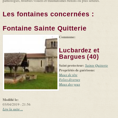
pathologies, troubles visuels et traumatismes bénins ou plus sérieux.
Les fontaines concernées :
Fontaine Sainte Quitterie
Commune:
(link is
|
Leaflet
+
external)
Tiles
Bing
(link is
©
-
Lucbardez et
external)
Microsoft
and
Bargues (40)
suppliers
Saint protecteur:
Sainte Quitterie
Propriétés de guérisons:
Maux de tête
Folies diverses
Maux des yeux
Modifié le:
03/04/2019 - 21:56
Lire la suite ...