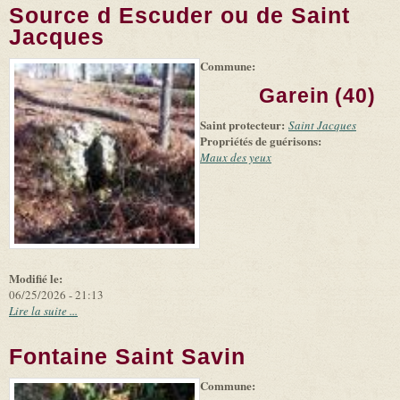
Source d Escuder ou de Saint
Jacques
Commune:
(link is
|
Leaflet
+
external)
Tiles
Bing
Garein (40)
(link is
©
-
external)
Microsoft
Saint protecteur:
Saint Jacques
and
Propriétés de guérisons:
suppliers
Maux des yeux
Modifié le:
06/25/2026 - 21:13
Lire la suite ...
Fontaine Saint Savin
Commune:
(link is
|
Leaflet
external)