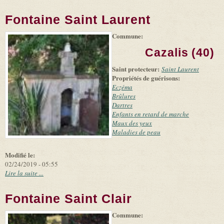
Fontaine Saint Laurent
Commune:
(link is
|
Leaflet
+
external)
Tiles
Bing
Cazalis (40)
(link is
©
-
external)
Microsoft
Saint protecteur:
Saint Laurent
and
Propriétés de guérisons:
suppliers
Eczéma
Brûlures
Dartres
Enfants en retard de marche
Maux des yeux
Maladies de peau
Modifié le:
02/24/2019 - 05:55
Lire la suite ...
Fontaine Saint Clair
Commune:
(link is
|
Leaflet
+
external)
Tiles
Bing