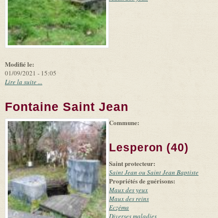
Modifié le:
01/09/2021 - 15:05
Lire la suite ...
Fontaine Saint Jean
Commune:
(link is
|
Leaflet
+
external)
Tiles
Bing
(link is
©
-
Lesperon (40)
external)
Microsoft
and
Saint protecteur:
suppliers
Saint Jean ou Saint Jean Baptiste
Propriétés de guérisons:
Maux des yeux
Maux des reins
Eczéma
Diverses maladies