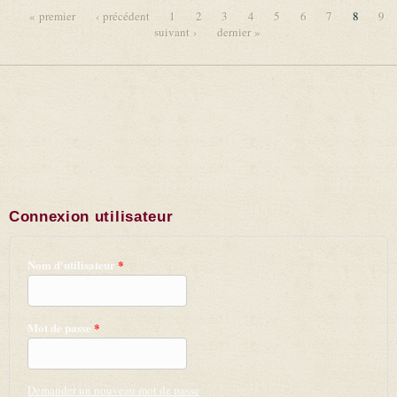
« premier
‹ précédent
1
2
3
4
5
6
7
8
9
suivant ›
dernier »
Pages
Connexion utilisateur
Nom d'utilisateur
*
Mot de passe
*
Demander un nouveau mot de passe