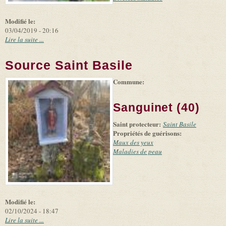
Modifié le:
03/04/2019 - 20:16
Lire la suite ...
Source Saint Basile
Commune:
(link is
|
Leaflet
+
external)
Tiles
Bing
(link is
©
-
Sanguinet (40)
external)
Microsoft
and
Saint protecteur:
suppliers
Saint Basile
Propriétés de guérisons:
Maux des yeux
Maladies de peau
Modifié le:
02/10/2024 - 18:47
Lire la suite ...