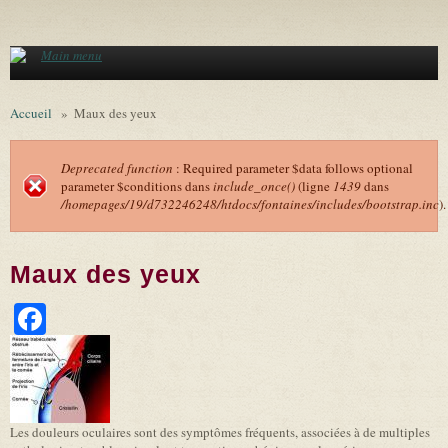
Aller au contenu principal
Main menu
Accueil
»
Maux des yeux
Deprecated function
: Required parameter $data follows optional
parameter $conditions dans
include_once()
(ligne
1439
dans
Message d'erreur
/homepages/19/d732246248/htdocs/fontaines/includes/bootstrap.inc
).
Maux des yeux
Facebook
Les douleurs oculaires sont des symptômes fréquents, associées à de multiples