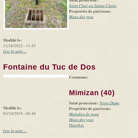
Saint Clair ou Sainte Claire
Propriétés de guérisons:
Maux des yeux
Modifié le:
11/18/2022 - 11:45
Lire la suite ...
Fontaine du Tuc de Dos
Commune:
(link is
|
Leaflet
+
external)
Tiles
Bing
(link is
©
-
Mimizan (40)
external)
Microsoft
and
Saint protecteur:
suppliers
Notre Dame
Modifié le:
Propriétés de guérisons:
03/10/2019 - 06:49
Maladies de peau
Maux des yeux
Diarrhée
Lire la suite ...